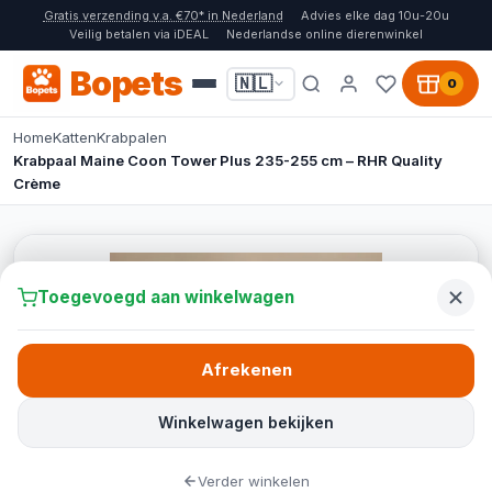
Gratis verzending v.a. €70* in Nederland
Advies elke dag 10u-20u
Veilig betalen via iDEAL
Nederlandse online dierenwinkel
Bopets
🇳🇱
0
Home
Katten
Krabpalen
Krabpaal Maine Coon Tower Plus 235-255 cm – RHR Quality
Crème
Toegevoegd aan winkelwagen
Afrekenen
Winkelwagen bekijken
Verder winkelen