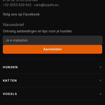
BTW: BE 0760.058.346
+32 (0)53 839 642
·
care@bopets.eu
Volg ons op Facebook
Nieuwsbrief
Ontvang aanbiedingen en tips voor je huisdier.
Aanmelden
HONDEN
Hondenmanden
KATTEN
Hondenkussens
Krabpalen
VOGELS
Fantail hondenmanden
Krabpaal grote katten
Hondenvoer
Parkieten