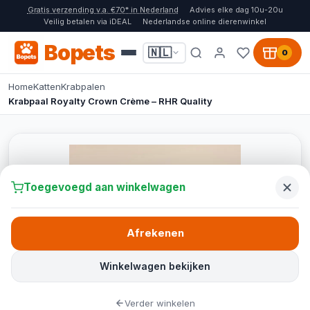
Gratis verzending v.a. €70* in Nederland
Advies elke dag 10u-20u
Veilig betalen via iDEAL
Nederlandse online dierenwinkel
Bopets
🇳🇱
0
Home
Katten
Krabpalen
Krabpaal Royalty Crown Crème – RHR Quality
Toegevoegd aan winkelwagen
Afrekenen
Winkelwagen bekijken
Verder winkelen