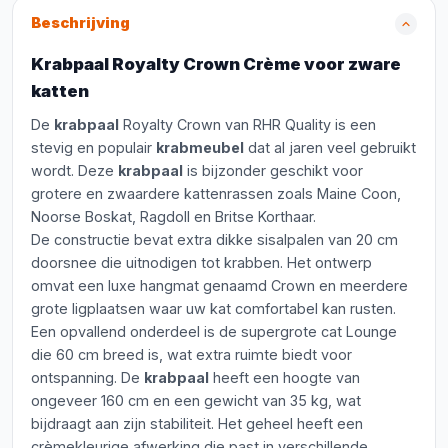
Beschrijving
Krabpaal Royalty Crown Crème voor zware
katten
De
krabpaal
Royalty Crown van RHR Quality is een
stevig en populair
krabmeubel
dat al jaren veel gebruikt
wordt. Deze
krabpaal
is bijzonder geschikt voor
grotere en zwaardere kattenrassen zoals Maine Coon,
Noorse Boskat, Ragdoll en Britse Korthaar.
De constructie bevat extra dikke sisalpalen van 20 cm
doorsnee die uitnodigen tot krabben. Het ontwerp
omvat een luxe hangmat genaamd Crown en meerdere
grote ligplaatsen waar uw kat comfortabel kan rusten.
Een opvallend onderdeel is de supergrote cat Lounge
die 60 cm breed is, wat extra ruimte biedt voor
ontspanning. De
krabpaal
heeft een hoogte van
ongeveer 160 cm en een gewicht van 35 kg, wat
bijdraagt aan zijn stabiliteit. Het geheel heeft een
crèmekleurige afwerking die past in verschillende