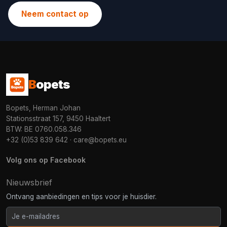
Neem contact op
B
opets
Bopets, Herman Johan
Stationsstraat 157, 9450 Haaltert
BTW: BE 0760.058.346
+32 (0)53 839 642
·
care@bopets.eu
Volg ons op Facebook
Nieuwsbrief
Ontvang aanbiedingen en tips voor je huisdier.