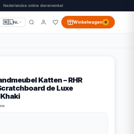
Nederlandse online dierenwinkel
🇳🇱
Winkelwagen
NL
0
andmeubel Katten – RHR
 Scratchboard de Luxe
Khaki
iew