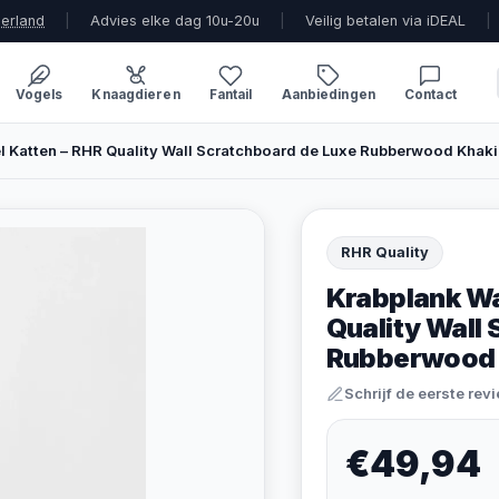
derland
|
Advies elke dag 10u-20u
|
Veilig betalen via iDEAL
|
Vogels
Knaagdieren
Fantail
Aanbiedingen
Contact
Katten – RHR Quality Wall Scratchboard de Luxe Rubberwood Khaki
RHR Quality
Krabplank W
Quality Wall
Rubberwood 
Schrijf de eerste rev
€49,94