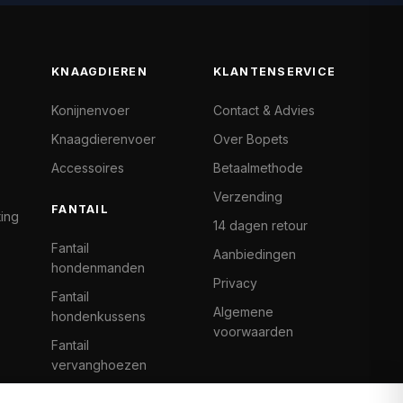
KNAAGDIEREN
KLANTENSERVICE
Konijnenvoer
Contact & Advies
Knaagdierenvoer
Over Bopets
Accessoires
Betaalmethode
Verzending
FANTAIL
ting
14 dagen retour
Fantail
Aanbiedingen
hondenmanden
Privacy
Fantail
Algemene
hondenkussens
voorwaarden
Fantail
vervanghoezen
Cat Climb Fantail