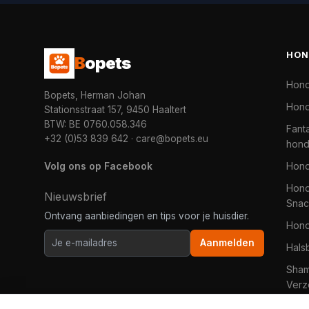
HON
B
opets
Hon
Bopets, Herman Johan
Hond
Stationsstraat 157, 9450 Haaltert
BTW: BE 0760.058.346
Fanta
+32 (0)53 839 642
·
care@bopets.eu
hon
Volg ons op Facebook
Hon
Hond
Nieuwsbrief
Snac
Ontvang aanbiedingen en tips voor je huisdier.
Hon
Aanmelden
Hals
Sha
Verz