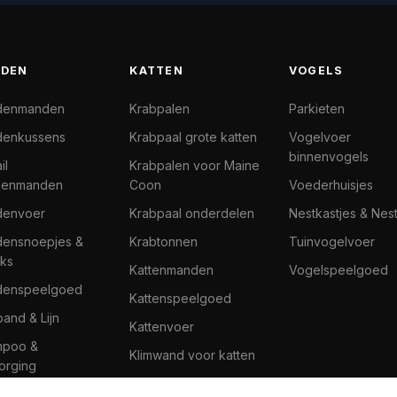
DEN
KATTEN
VOGELS
denmanden
Krabpalen
Parkieten
enkussens
Krabpaal grote katten
Vogelvoer
binnenvogels
il
Krabpalen voor Maine
denmanden
Coon
Voederhuisjes
denvoer
Krabpaal onderdelen
Nestkastjes & Nes
ensnoepjes &
Krabtonnen
Tuinvogelvoer
ks
Kattenmanden
Vogelspeelgoed
denspeelgoed
Kattenspeelgoed
band & Lijn
Kattenvoer
mpoo &
Klimwand voor katten
orging