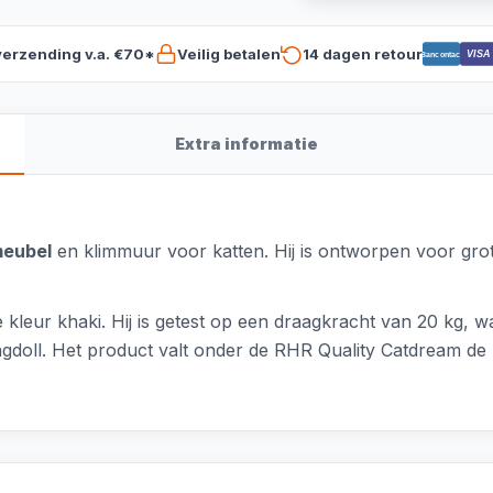
verzending v.a. €70*
Veilig betalen
14 dagen retour
VISA
Bancontact
Extra informatie
eubel
en klimmuur voor katten. Hij is ontworpen voor grot
kleur khaki. Hij is getest op een draagkracht van 20 kg, 
doll. Het product valt onder de RHR Quality Catdream de L