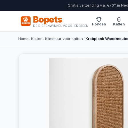
Gratis verzending v.a. €70* in Ne
Bopets
Honden
Katten
DE DIERENWINKEL VOOR IEDEREEN
Home
/
Katten
/
Klimmuur voor katten
/
Krabplank Wandmeubel 