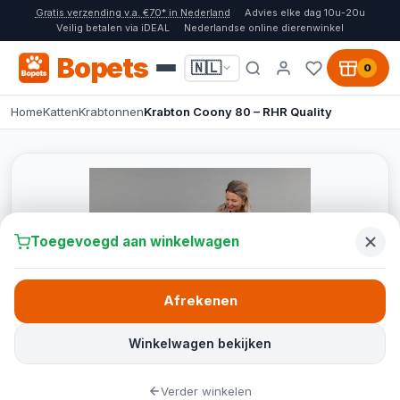
Gratis verzending v.a. €70* in Nederland
Advies elke dag 10u-20u
Veilig betalen via iDEAL
Nederlandse online dierenwinkel
Bopets
🇳🇱
0
Home
Katten
Krabtonnen
Krabton Coony 80 – RHR Quality
Toegevoegd aan winkelwagen
Afrekenen
Winkelwagen bekijken
Verder winkelen