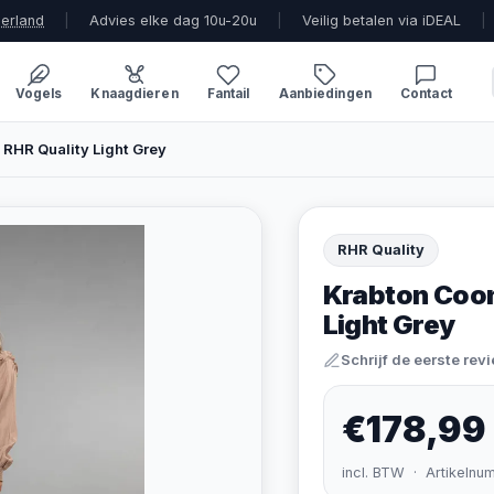
derland
|
Advies elke dag 10u-20u
|
Veilig betalen via iDEAL
|
Vogels
Knaagdieren
Fantail
Aanbiedingen
Contact
RHR Quality Light Grey
RHR Quality
Krabton Coon
Light Grey
Schrijf de eerste rev
€178,99
incl. BTW · Artikelnu