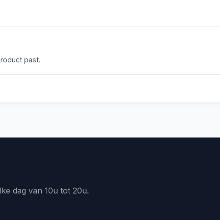
product past.
lke dag van 10u tot 20u.