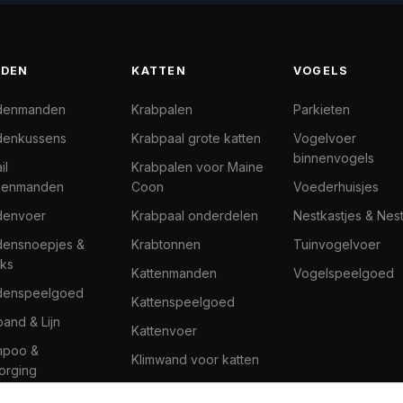
DEN
KATTEN
VOGELS
denmanden
Krabpalen
Parkieten
enkussens
Krabpaal grote katten
Vogelvoer
binnenvogels
il
Krabpalen voor Maine
denmanden
Coon
Voederhuisjes
denvoer
Krabpaal onderdelen
Nestkastjes & Nes
ensnoepjes &
Krabtonnen
Tuinvogelvoer
ks
Kattenmanden
Vogelspeelgoed
denspeelgoed
Kattenspeelgoed
band & Lijn
Kattenvoer
mpoo &
Klimwand voor katten
orging