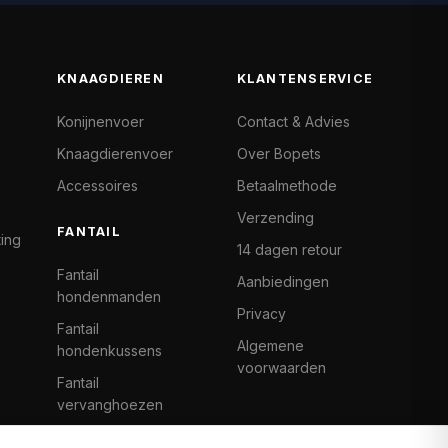
KNAAGDIEREN
KLANTENSERVICE
Konijnenvoer
Contact & Advies
Knaagdierenvoer
Over Bopets
Accessoires
Betaalmethode
Verzending
FANTAIL
ting
14 dagen retour
Fantail
Aanbiedingen
hondenmanden
Privacy
Fantail
Algemene
hondenkussens
voorwaarden
Fantail
vervanghoezen
Cat Climb Fantail