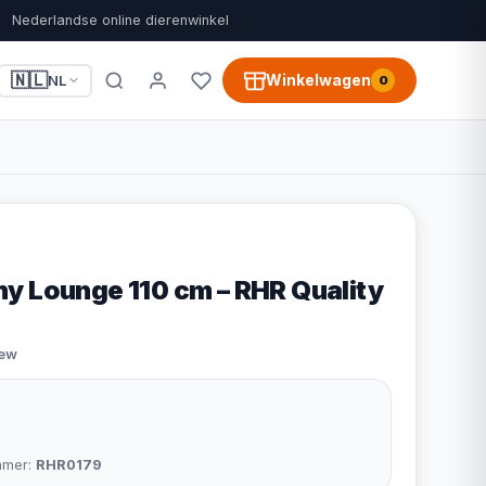
Nederlandse online dierenwinkel
🇳🇱
Winkelwagen
NL
0
y Lounge 110 cm – RHR Quality
iew
mmer:
RHR0179