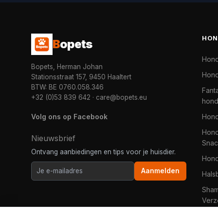
HON
B
opets
Hon
Bopets, Herman Johan
Hond
Stationsstraat 157, 9450 Haaltert
BTW: BE 0760.058.346
Fanta
+32 (0)53 839 642
·
care@bopets.eu
hon
Volg ons op Facebook
Hon
Hond
Nieuwsbrief
Snac
Ontvang aanbiedingen en tips voor je huisdier.
Hon
Aanmelden
Hals
Sha
Verz