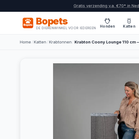
Gratis verzending v.a. €70* in Ne
Bopets
Honden
Katten
DE DIERENWINKEL VOOR IEDEREEN
Home
/
Katten
/
Krabtonnen
/
Krabton Coony Lounge 110 cm – 