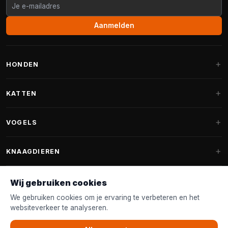
Aanmelden
HONDEN
Hondenmanden
KATTEN
Hondenkussens
Krabpalen
VOGELS
Fantail hondenmanden
Krabpaal grote katten
Hondenvoer
Parkieten
KNAAGDIEREN
Krabpalen voor Maine Coon
Hondensnoepjes & Snacks
Vogelvoer binnenvogels
Krabpaal onderdelen
Konijnenvoer
Wij gebruiken cookies
Hondenspeelgoed
Voederhuisjes
FANTAIL
Krabtonnen
Knaagdierenvoer
We gebruiken cookies om je ervaring te verbeteren en het
Halsband & Lijn
Nestkastjes & Nesting
websiteverkeer te analyseren.
Kattenmanden
Accessoires
Fantail hondenmanden
KLANTENSERVICE
Shampoo & Verzorging
Tuinvogelvoer