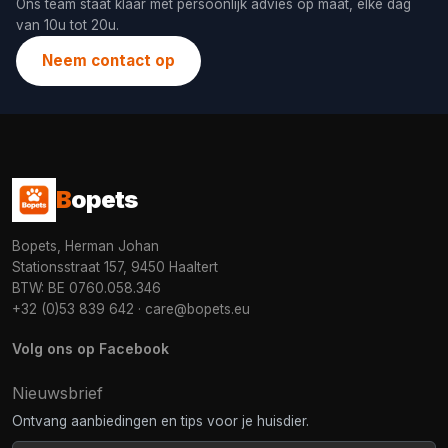
Ons team staat klaar met persoonlijk advies op maat, elke dag
van 10u tot 20u.
Neem contact op
B
opets
Bopets, Herman Johan
Stationsstraat 157, 9450 Haaltert
BTW: BE 0760.058.346
+32 (0)53 839 642
·
care@bopets.eu
Volg ons op Facebook
Nieuwsbrief
Ontvang aanbiedingen en tips voor je huisdier.