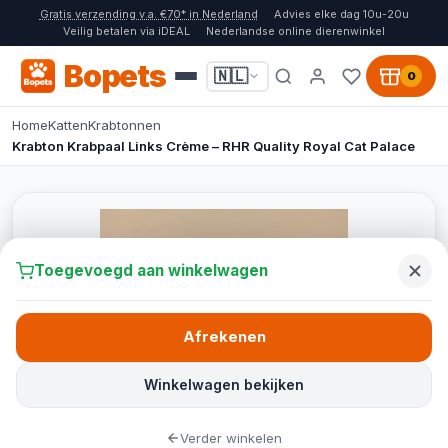
Gratis verzending v.a. €70* in Nederland
Advies elke dag 10u-20u
Veilig betalen via iDEAL
Nederlandse online dierenwinkel
Bopets
🇳🇱
0
Home
Katten
Krabtonnen
Krabton Krabpaal Links Crème – RHR Quality Royal Cat Palace
Toegevoegd aan winkelwagen
Afrekenen
Winkelwagen bekijken
Verder winkelen