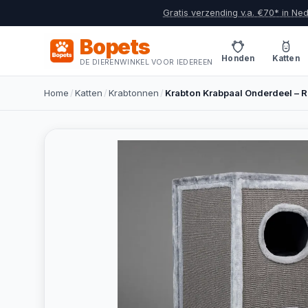
Gratis verzending v.a. €70* in Ne
Bopets
Honden
Katten
DE DIERENWINKEL VOOR IEDEREEN
Home
/
Katten
/
Krabtonnen
/
Krabton Krabpaal Onderdeel – R