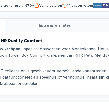
verzending v.a. €70*
Veilig betalen
14 dagen retour
VISA
Bancontact
Extra informatie
 RHR Quality Comfort
 uw
krabpaal
, speciaal ontworpen voor binnenkatten. Het i
oon Tower Box Comfort krabpalen van RHR Pets. Met dit o
collectie en is geschikt voor verschillende kattenrassen,
 dat functioneert als speelhuis of verstophuis, naast zijn k
n krabpaal onderdelen.