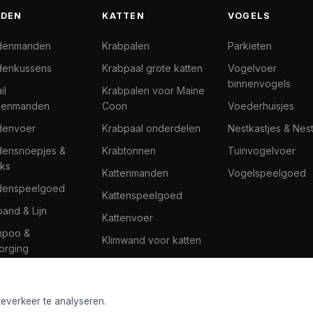
DEN
KATTEN
VOGELS
denmanden
Krabpalen
Parkieten
enkussens
Krabpaal grote katten
Vogelvoer
binnenvogels
il
Krabpalen voor Maine
denmanden
Coon
Voederhuisjes
denvoer
Krabpaal onderdelen
Nestkastjes & Nes
ensnoepjes &
Krabtonnen
Tuinvogelvoer
ks
Kattenmanden
Vogelspeelgoed
denspeelgoed
Kattenspeelgoed
band & Lijn
Kattenvoer
mpoo &
Klimwand voor katten
orging
teverkeer te analyseren.