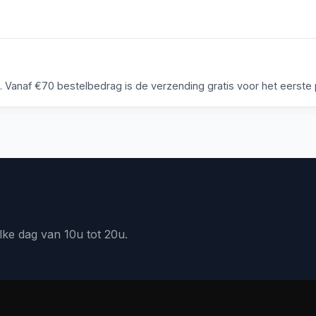
anaf €70 bestelbedrag is de verzending gratis voor het eerste p
lke dag van 10u tot 20u.