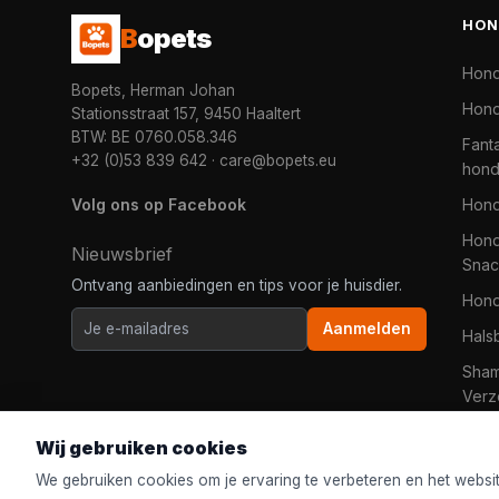
HON
B
opets
Hon
Bopets, Herman Johan
Hond
Stationsstraat 157, 9450 Haaltert
BTW: BE 0760.058.346
Fanta
+32 (0)53 839 642
·
care@bopets.eu
hon
Volg ons op Facebook
Hon
Hond
Nieuwsbrief
Snac
Ontvang aanbiedingen en tips voor je huisdier.
Hon
Aanmelden
Hals
Sha
Verz
Wij gebruiken cookies
We gebruiken cookies om je ervaring te verbeteren en het websi