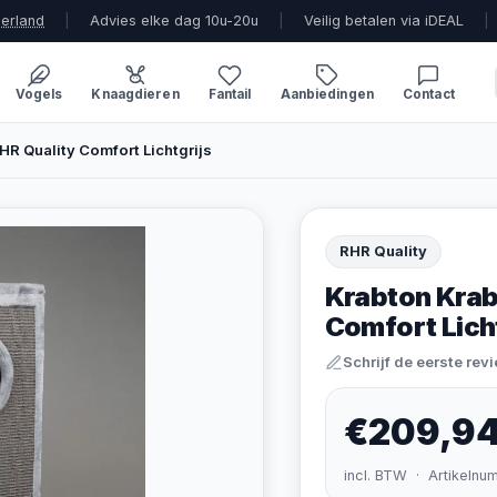
derland
|
Advies elke dag 10u-20u
|
Veilig betalen via iDEAL
|
Vogels
Knaagdieren
Fantail
Aanbiedingen
Contact
HR Quality Comfort Lichtgrijs
RHR Quality
Krabton Krab
Comfort Lich
Schrijf de eerste rev
€209,9
incl. BTW · Artikelnu