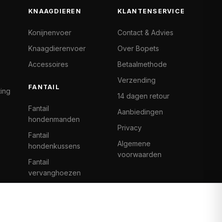
KNAAGDIEREN
KLANTENSERVICE
Konijnenvoer
Contact & Advies
Knaagdierenvoer
Over Bopets
Accessoires
Betaalmethode
Verzending
FANTAIL
ting
14 dagen retour
Fantail
Aanbiedingen
hondenmanden
Privacy
Fantail
Algemene
hondenkussens
voorwaarden
Fantail
vervanghoezen
Cat Climb Fantail