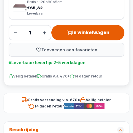
Bruin · 120x80x5cm
€65,32
Leverbaar
−
+
In winkelwagen
Toevoegen aan favorieten
Leverbaar: levertijd 2-5 werkdagen
Veilig betalen
Gratis v.a. €70*
14 dagen retour
Gratis verzending v.a. €70*
Veilig betalen
14 dagen retour
VISA
Bancontact
iDEAL
Beschrijving