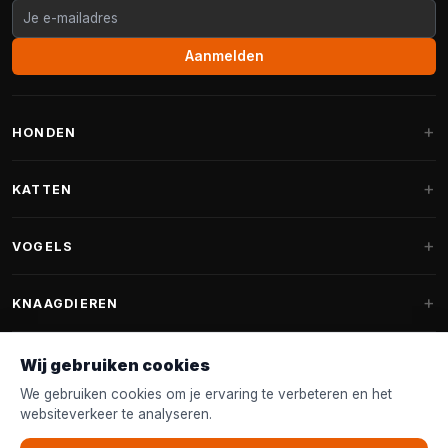
Aanmelden
HONDEN
Hondenmanden
KATTEN
Hondenkussens
Krabpalen
VOGELS
Fantail hondenmanden
Krabpaal grote katten
Hondenvoer
Parkieten
KNAAGDIEREN
Krabpalen voor Maine Coon
Hondensnoepjes & Snacks
Vogelvoer binnenvogels
Krabpaal onderdelen
Konijnenvoer
Wij gebruiken cookies
Hondenspeelgoed
Voederhuisjes
FANTAIL
Krabtonnen
Knaagdierenvoer
We gebruiken cookies om je ervaring te verbeteren en het
Halsband & Lijn
Nestkastjes & Nesting
websiteverkeer te analyseren.
Kattenmanden
Accessoires
Fantail hondenmanden
KLANTENSERVICE
Shampoo & Verzorging
Tuinvogelvoer