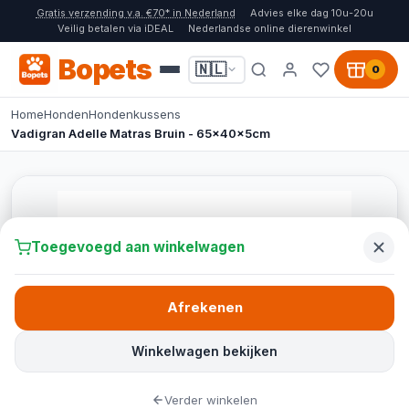
Gratis verzending v.a. €70* in Nederland
Advies elke dag 10u-20u
Veilig betalen via iDEAL
Nederlandse online dierenwinkel
Bopets
🇳🇱
0
Home
Honden
Hondenkussens
Vadigran Adelle Matras Bruin - 65x40x5cm
Toegevoegd aan winkelwagen
Afrekenen
Winkelwagen bekijken
Verder winkelen