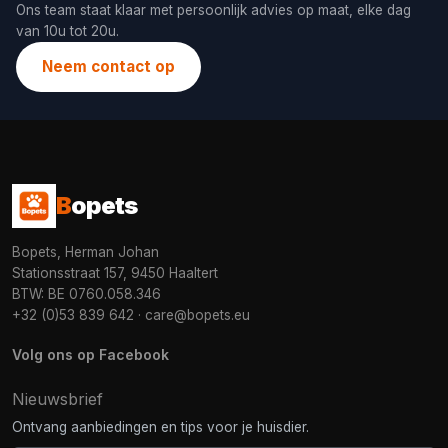
Ons team staat klaar met persoonlijk advies op maat, elke dag
van 10u tot 20u.
Neem contact op
B
opets
Bopets, Herman Johan
Stationsstraat 157, 9450 Haaltert
BTW: BE 0760.058.346
+32 (0)53 839 642
·
care@bopets.eu
Volg ons op Facebook
Nieuwsbrief
Ontvang aanbiedingen en tips voor je huisdier.