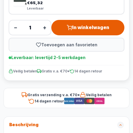
€65,32
Leverbaar
−
+
In winkelwagen
Toevoegen aan favorieten
Leverbaar: levertijd 2-5 werkdagen
Veilig betalen
Gratis v.a. €70*
14 dagen retour
Gratis verzending v.a. €70*
Veilig betalen
14 dagen retour
VISA
Bancontact
iDEAL
Beschrijving