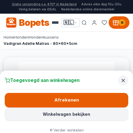
Gratis verzending v.a. €70* in Nederland
Advies elke dag 10u-20u
Veilig betalen via iDEAL
Nederlandse online dierenwinkel
Bopets
🇳🇱
0
Home
Honden
Hondenkussens
Vadigran Adelle Matras - 80x60x5cm
Toegevoegd aan winkelwagen
Afrekenen
Winkelwagen bekijken
Verder winkelen