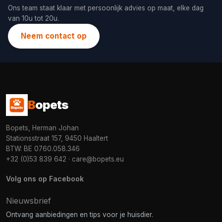
Ons team staat klaar met persoonlijk advies op maat, elke dag
van 10u tot 20u.
Neem contact op
B
opets
Bopets, Herman Johan
Stationsstraat 157, 9450 Haaltert
BTW: BE 0760.058.346
+32 (0)53 839 642
·
care@bopets.eu
Volg ons op Facebook
Nieuwsbrief
Ontvang aanbiedingen en tips voor je huisdier.