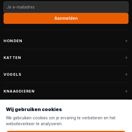
Aanmelden
HONDEN
Hondenmanden
KATTEN
Hondenkussens
Krabpalen
VOGELS
Fantail hondenmanden
Krabpaal grote katten
Hondenvoer
Parkieten
KNAAGDIEREN
Krabpalen voor Maine Coon
Hondensnoepjes & Snacks
Vogelvoer binnenvogels
Krabpaal onderdelen
Konijnenvoer
Wij gebruiken cookies
Hondenspeelgoed
Voederhuisjes
FANTAIL
Krabtonnen
Knaagdierenvoer
We gebruiken cookies om je ervaring te verbeteren en het
Halsband & Lijn
Nestkastjes & Nesting
websiteverkeer te analyseren.
Kattenmanden
Accessoires
Fantail hondenmanden
KLANTENSERVICE
Shampoo & Verzorging
Tuinvogelvoer