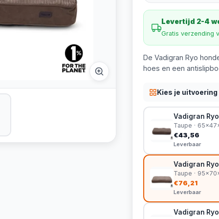
Levertijd 2-4 
Gratis verzending 
De Vadigran Ryo honde
hoes en een antislipbo
Kies je uitvoering
Vadigran Ry
Taupe · 65x47
€43,56
Leverbaar
Vadigran Ry
Taupe · 95x7
€76,21
Leverbaar
Vadigran Ry