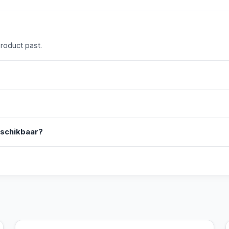
product past.
eschikbaar?