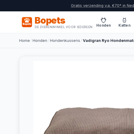
Gratis verzending v.a. €70* in Ne
Bopets
Honden
Katten
DE DIERENWINKEL VOOR IEDEREEN
Home
/
Honden
/
Hondenkussens
/
Vadigran Ryo Hondenmat