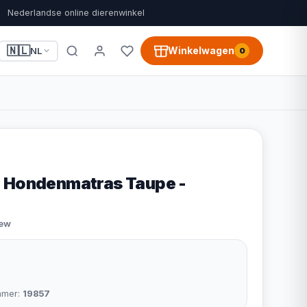
Nederlandse online dierenwinkel
🇳🇱
Winkelwagen
NL
0
 Hondenmatras Taupe -
iew
mmer:
19857