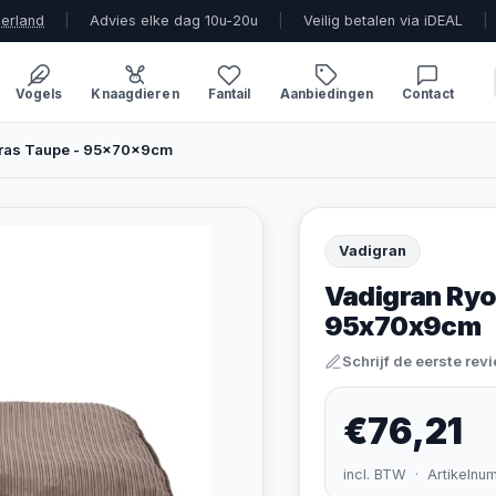
derland
|
Advies elke dag 10u-20u
|
Veilig betalen via iDEAL
|
Vogels
Knaagdieren
Fantail
Aanbiedingen
Contact
ras Taupe - 95x70x9cm
Vadigran
Vadigran Ryo
95x70x9cm
Schrijf de eerste rev
€76,21
incl. BTW · Artikelnu