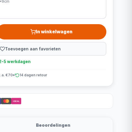
0x9cm
In winkelwagen
Toevoegen aan favorieten
d 2-5 werkdagen
v.a. €70*
14 dagen retour
iDEAL
Beoordelingen