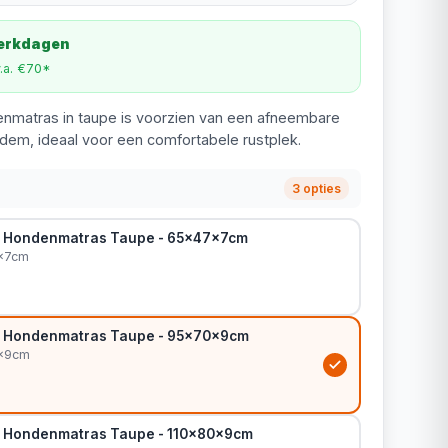
werkdagen
v.a. €70*
nmatras in taupe is voorzien van een afneembare
dem, ideaal voor een comfortabele rustplek.
3 opties
o Hondenmatras Taupe - 65x47x7cm
x7cm
o Hondenmatras Taupe - 95x70x9cm
0x9cm
o Hondenmatras Taupe - 110x80x9cm