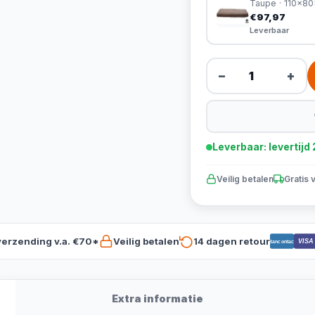
Taupe · 110x8
€97,97
Leverbaar
−
+
Leverbaar: levertij
Veilig betalen
Gratis 
verzending v.a. €70*
Veilig betalen
14 dagen retour
VISA
Bancontact
Extra informatie