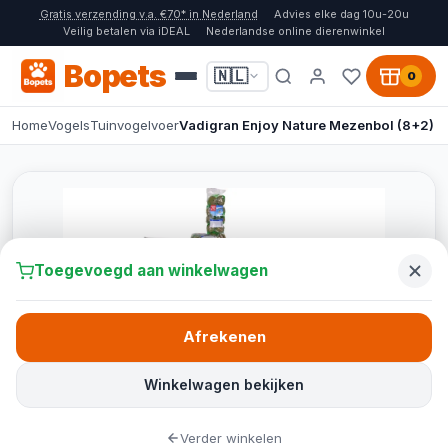
Gratis verzending v.a. €70* in Nederland
Advies elke dag 10u-20u
Veilig betalen via iDEAL
Nederlandse online dierenwinkel
Bopets
🇳🇱
0
Home
Vogels
Tuinvogelvoer
Vadigran Enjoy Nature Mezenbol (8+2)
Toegevoegd aan winkelwagen
Afrekenen
Winkelwagen bekijken
Verder winkelen