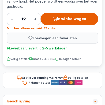
van uw hond. Het poeder wordt eenvoudig over het voer
gestrooid.
−
+
In winkelwagen
Min. bestelhoeveelheid: 12 stuks
Toevoegen aan favorieten
Leverbaar: levertijd 2-5 werkdagen
Veilig betalen
Gratis v.a. €70*
14 dagen retour
Gratis verzending v.a. €70*
Veilig betalen
14 dagen retour
VISA
Bancontact
iDEAL
Beschrijving