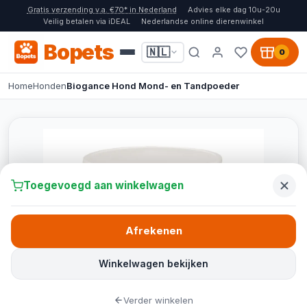
Gratis verzending v.a. €70* in Nederland
Advies elke dag 10u-20u
Veilig betalen via iDEAL
Nederlandse online dierenwinkel
Bopets
🇳🇱
0
Home
Honden
Biogance Hond Mond- en Tandpoeder
Toegevoegd aan winkelwagen
Afrekenen
Winkelwagen bekijken
Verder winkelen