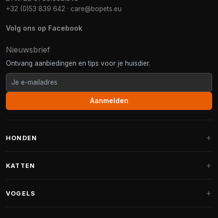
+32 (0)53 839 642
·
care@bopets.eu
Volg ons op Facebook
Nieuwsbrief
Ontvang aanbiedingen en tips voor je huisdier.
Aanmelden
HONDEN
Hondenmanden
KATTEN
Hondenkussens
Krabpalen
VOGELS
Fantail hondenmanden
Krabpaal grote katten
Hondenvoer
Parkieten