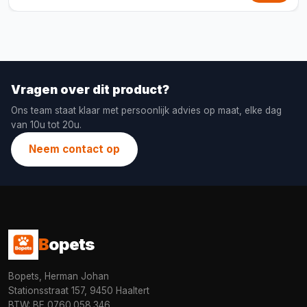
Vragen over dit product?
Ons team staat klaar met persoonlijk advies op maat, elke dag
van 10u tot 20u.
Neem contact op
B
opets
Bopets, Herman Johan
Stationsstraat 157, 9450 Haaltert
BTW: BE 0760.058.346