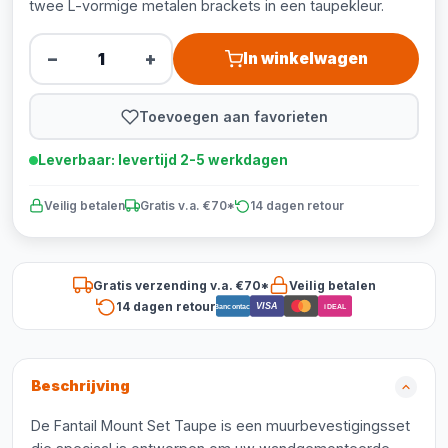
twee L-vormige metalen brackets in een taupekleur.
−
+
In winkelwagen
Toevoegen aan favorieten
Leverbaar: levertijd 2-5 werkdagen
Veilig betalen
Gratis v.a. €70*
14 dagen retour
Gratis verzending v.a. €70*
Veilig betalen
14 dagen retour
VISA
Bancontact
iDEAL
Beschrijving
De Fantail Mount Set Taupe is een muurbevestigingsset