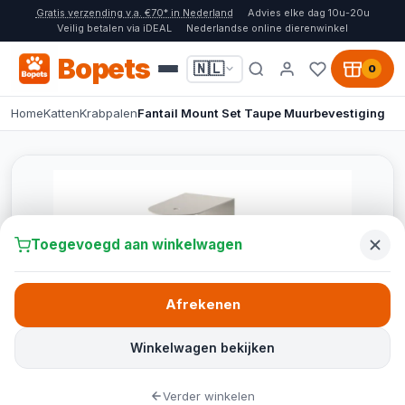
Gratis verzending v.a. €70* in Nederland
Advies elke dag 10u-20u
Veilig betalen via iDEAL
Nederlandse online dierenwinkel
Bopets
🇳🇱
0
Home
Katten
Krabpalen
Fantail Mount Set Taupe Muurbevestiging
Toegevoegd aan winkelwagen
Afrekenen
Winkelwagen bekijken
Verder winkelen