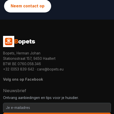
Neem contact op
B
opets
Bopets, Herman Johan
Stationsstraat 157, 9450 Haaltert
BTW: BE 0760.058.346
+32 (0)53 839 642
·
care@bopets.eu
Volg ons op Facebook
Nieuwsbrief
Ontvang aanbiedingen en tips voor je huisdier.