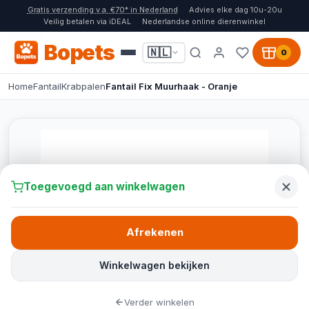
Gratis verzending v.a. €70* in Nederland
Advies elke dag 10u-20u
Veilig betalen via iDEAL
Nederlandse online dierenwinkel
Bopets
🇳🇱
0
Home
Fantail
Krabpalen
Fantail Fix Muurhaak - Oranje
Toegevoegd aan winkelwagen
Afrekenen
Winkelwagen bekijken
Verder winkelen