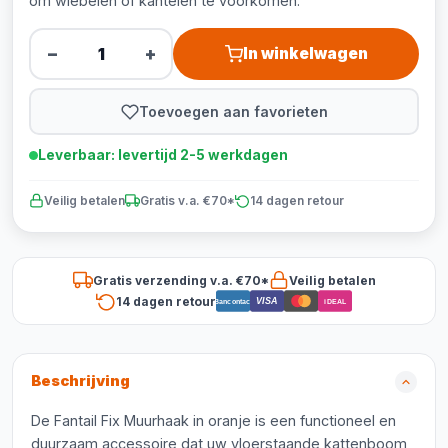
om wiebelen of kantelen te voorkomen.
−
+
In winkelwagen
Toevoegen aan favorieten
Leverbaar: levertijd 2-5 werkdagen
Veilig betalen
Gratis v.a. €70*
14 dagen retour
Gratis verzending v.a. €70*
Veilig betalen
14 dagen retour
VISA
Bancontact
iDEAL
Beschrijving
De Fantail Fix Muurhaak in oranje is een functioneel en
duurzaam accessoire dat uw vloerstaande kattenboom