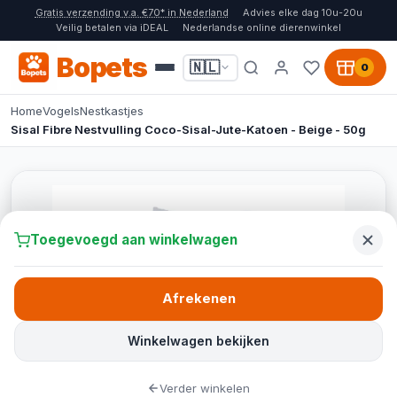
Gratis verzending v.a. €70* in Nederland
Advies elke dag 10u-20u
Veilig betalen via iDEAL
Nederlandse online dierenwinkel
Bopets
🇳🇱
0
Home
Vogels
Nestkastjes
Sisal Fibre Nestvulling Coco-Sisal-Jute-Katoen - Beige - 50g
Toegevoegd aan winkelwagen
Afrekenen
Winkelwagen bekijken
Verder winkelen