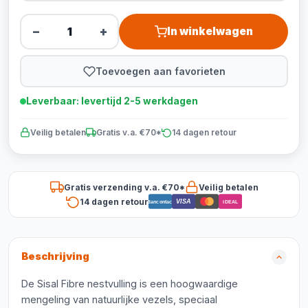
−
+
In winkelwagen
Toevoegen aan favorieten
Leverbaar: levertijd 2-5 werkdagen
Veilig betalen
Gratis v.a. €70*
14 dagen retour
Gratis verzending v.a. €70*
Veilig betalen
14 dagen retour
VISA
Bancontact
iDEAL
Beschrijving
De Sisal Fibre nestvulling is een hoogwaardige
mengeling van natuurlijke vezels, speciaal