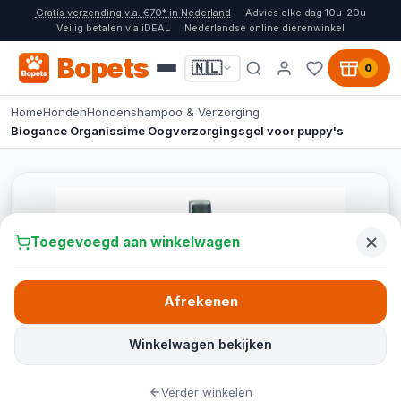
Gratis verzending v.a. €70* in Nederland
Advies elke dag 10u-20u
Veilig betalen via iDEAL
Nederlandse online dierenwinkel
Bopets
🇳🇱
0
Home
Honden
Hondenshampoo & Verzorging
Biogance Organissime Oogverzorgingsgel voor puppy's
Toegevoegd aan winkelwagen
Afrekenen
Winkelwagen bekijken
Verder winkelen