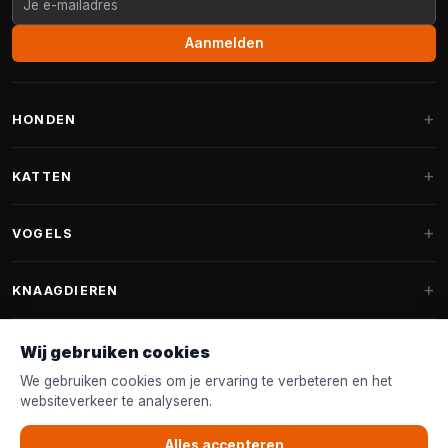
Aanmelden
HONDEN
Hondenmanden
KATTEN
Hondenkussens
Krabpalen
VOGELS
Fantail hondenmanden
Krabpaal grote katten
Hondenvoer
Parkieten
KNAAGDIEREN
Krabpalen voor Maine Coon
Hondensnoepjes & Snacks
Vogelvoer binnenvogels
Krabpaal onderdelen
Konijnenvoer
Wij gebruiken cookies
Hondenspeelgoed
Voederhuisjes
FANTAIL
Krabtonnen
Knaagdierenvoer
We gebruiken cookies om je ervaring te verbeteren en het
Halsband & Lijn
Nestkastjes & Nesting
websiteverkeer te analyseren.
Kattenmanden
Accessoires
Fantail hondenmanden
KLANTENSERVICE
Shampoo & Verzorging
Tuinvogelvoer
Kattenspeelgoed
Alles accepteren