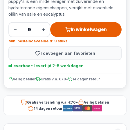
puppy's is een milde reiniger met zuiverende en
hydraterende eigenschappen, verrijkt met essentiële
oliën van salie en eucalyptus.
−
+
In winkelwagen
Min. bestelhoeveelheid: 9 stuks
Toevoegen aan favorieten
Leverbaar: levertijd 2-5 werkdagen
Veilig betalen
Gratis v.a. €70*
14 dagen retour
Gratis verzending v.a. €70*
Veilig betalen
14 dagen retour
VISA
Bancontact
iDEAL