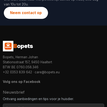
van 10u tot 20u.
Neem contact op
B
opets
Bopets, Herman Johan
Stationsstraat 157, 9450 Haaltert
BTW: BE 0760.058.346
+32 (0)53 839 642
·
care@bopets.eu
Volg ons op Facebook
Nieuwsbrief
Ontvang aanbiedingen en tips voor je huisdier.