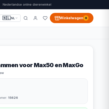
Nederlandse online dierenwinkel
🇳🇱
Winkelwagen
NL
0
Kammen voor Max50 en MaxGo
iew
mmer:
15626