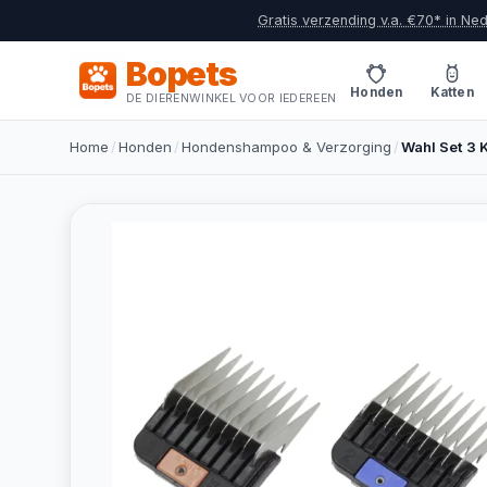
Gratis verzending v.a. €70* in Ne
Bopets
Honden
Katten
DE DIERENWINKEL VOOR IEDEREEN
Home
/
Honden
/
Hondenshampoo & Verzorging
/
Wahl Set 3