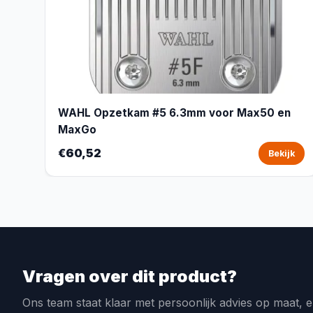
WAHL Opzetkam #5 6.3mm voor Max50 en
MaxGo
€60,52
Bekijk
Vragen over dit product?
Ons team staat klaar met persoonlijk advies op maat, e