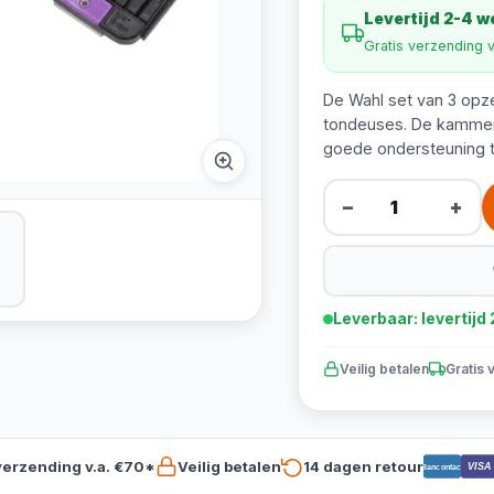
Levertijd 2-4 
Gratis verzending 
De Wahl set van 3 op
tondeuses. De kammen 
goede ondersteuning t
−
+
Leverbaar: levertij
Veilig betalen
Gratis 
verzending v.a. €70*
Veilig betalen
14 dagen retour
VISA
Bancontact