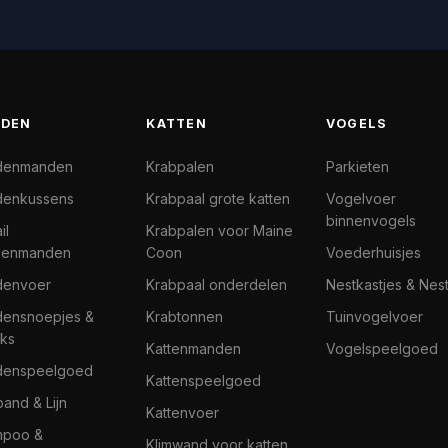
DEN
KATTEN
VOGELS
denmanden
Krabpalen
Parkieten
enkussens
Krabpaal grote katten
Vogelvoer
binnenvogels
il
Krabpalen voor Maine
denmanden
Coon
Voederhuisjes
denvoer
Krabpaal onderdelen
Nestkastjes & Nes
ensnoepjes &
Krabtonnen
Tuinvogelvoer
ks
Kattenmanden
Vogelspeelgoed
denspeelgoed
Kattenspeelgoed
band & Lijn
Kattenvoer
mpoo &
Klimwand voor katten