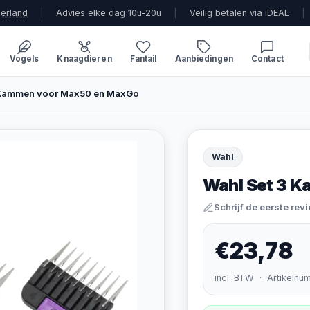
derland
|
Advies elke dag 10u-20u
|
Veilig betalen via iDEAL
|
Vogels
Knaagdieren
Fantail
Aanbiedingen
Contact
 Kammen voor Max50 en MaxGo
Wahl
Wahl Set 3 
Schrijf de eerste rev
€23,78
incl. BTW · Artikelnu