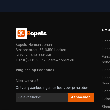
HON
B
opets
Hon
Bopets, Herman Johan
Hond
Stationsstraat 157, 9450 Haaltert
BTW: BE 0760.058.346
Fanta
+32 (0)53 839 642
·
care@bopets.eu
hon
Volg ons op Facebook
Hon
Hond
Nieuwsbrief
Snac
Ontvang aanbiedingen en tips voor je huisdier.
Hon
Aanmelden
Hals
Sha