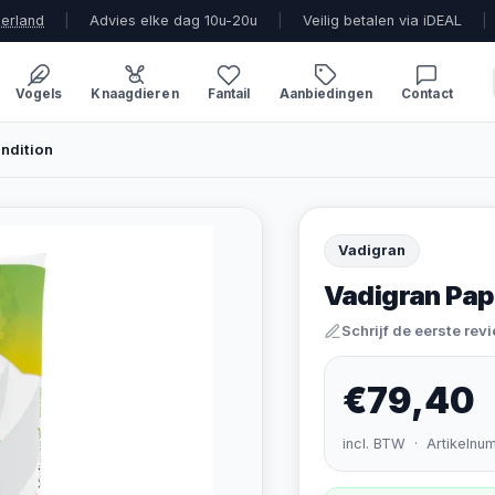
derland
|
Advies elke dag 10u-20u
|
Veilig betalen via iDEAL
|
Vogels
Knaagdieren
Fantail
Aanbiedingen
Contact
ndition
Vadigran
Vadigran Pap
Schrijf de eerste rev
€79,40
incl. BTW · Artikelnu