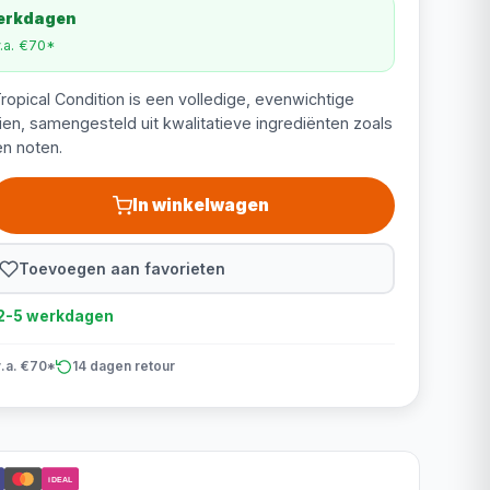
werkdagen
v.a. €70*
opical Condition is een volledige, evenwichtige
n, samengesteld uit kwalitatieve ingrediënten zoals
en noten.
In winkelwagen
Toevoegen aan favorieten
d 2-5 werkdagen
v.a. €70*
14 dagen retour
iDEAL