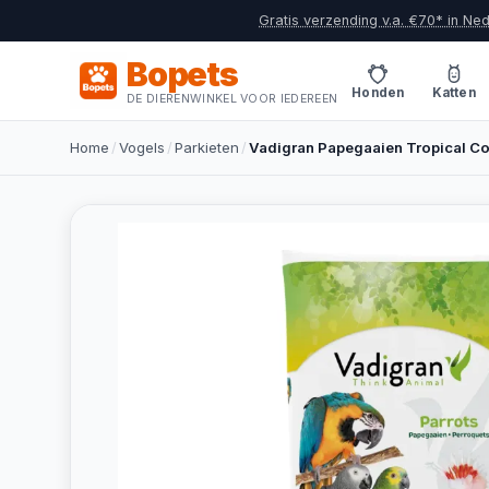
Gratis verzending v.a. €70* in Ne
Bopets
Honden
Katten
DE DIERENWINKEL VOOR IEDEREEN
Home
/
Vogels
/
Parkieten
/
Vadigran Papegaaien Tropical Co