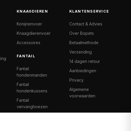
KNAAGDIEREN
KLANTENSERVICE
Konijnenvoer
Contact & Advies
Knaagdierenvoer
Over Bopets
Accessoires
Betaalmethode
Verzending
FANTAIL
ting
14 dagen retour
Fantail
Aanbiedingen
hondenmanden
Privacy
Fantail
Algemene
hondenkussens
voorwaarden
Fantail
vervanghoezen
Cat Climb Fantail