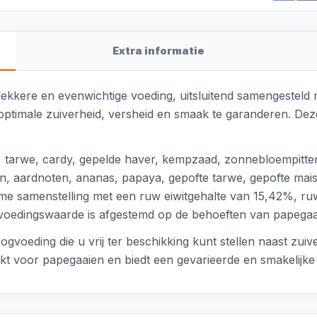
Extra informatie
lekkere en evenwichtige voeding, uitsluitend samengesteld 
ptimale zuiverheid, versheid en smaak te garanderen. Deze
 tarwe, cardy, gepelde haver, kempzaad, zonnebloempitten (
n, aardnoten, ananas, papaya, gepofte tarwe, gepofte mais
tarme samenstelling met een ruw eiwitgehalte van 15,42%, 
edingswaarde is afgestemd op de behoeften van papegaaien
oogvoeding die u vrij ter beschikking kunt stellen naast zu
t voor papegaaien en biedt een gevarieerde en smakelijke m