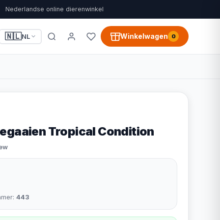
Nederlandse online dierenwinkel
🇳🇱
Winkelwagen
NL
0
egaaien Tropical Condition
iew
mmer:
443