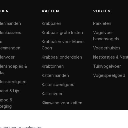
DEN
KATTEN
VOGELS
denmanden
Krabpalen
Parkieten
enkussens
Krabpaal grote katten
Vogelvoer
binnenvogels
il
Krabpalen voor Maine
denmanden
Coon
Voederhuisjes
denvoer
Krabpaal onderdelen
Nestkastjes & Nes
ensnoepjes &
Krabtonnen
Tuinvogelvoer
ks
Kattenmanden
Vogelspeelgoed
denspeelgoed
Kattenspeelgoed
band & Lijn
Kattenvoer
mpoo &
Klimwand voor katten
orging
teverkeer te analyseren.