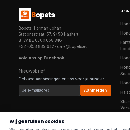
HON
B
opets
Hon
Bopets, Herman Johan
Hond
Stationsstraat 157, 9450 Haaltert
BTW: BE 0760.058.346
Fanta
+32 (0)53 839 642
·
care@bopets.eu
hon
Volg ons op Facebook
Hon
Hond
Nieuwsbrief
Snac
Ontvang aanbiedingen en tips voor je huisdier.
Hon
Aanmelden
Hals
Sha
Verz
Wij gebruiken cookies
We gebruiken cookies om je ervaring te verbeteren en het websi