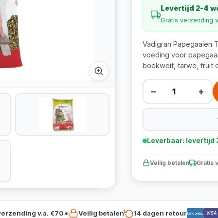
Levertijd 2-4 
Gratis verzending 
Vadigran Papegaaien Tr
voeding voor papegaaie
boekweit, tarwe, fruit 
−
+
Leverbaar: levertij
Veilig betalen
Gratis 
verzending v.a. €70*
Veilig betalen
14 dagen retour
VISA
Bancontact