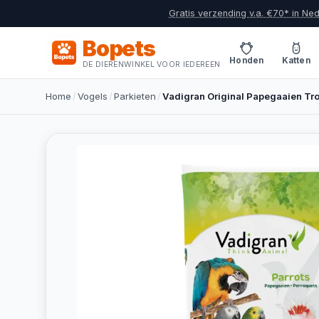
Gratis verzending v.a. €70* in Ne
Bopets
Honden
Katten
DE DIERENWINKEL VOOR IEDEREEN
Home
/
Vogels
/
Parkieten
/
Vadigran Original Papegaaien Tro