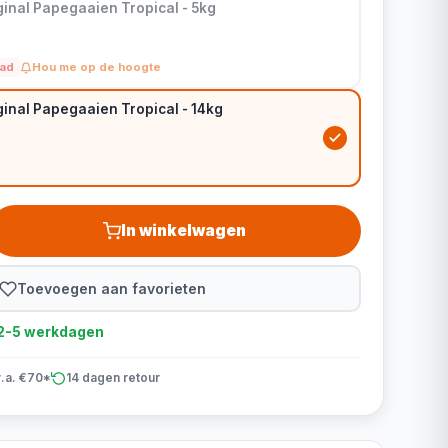
ginal Papegaaien Tropical - 5kg
aad
Hou me op de hoogte
inal Papegaaien Tropical - 14kg
In winkelwagen
Toevoegen aan favorieten
d 2-5 werkdagen
v.a. €70*
14 dagen retour