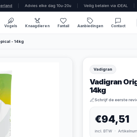
derland
|
Advies elke dag 10u-20u
|
Veilig betalen via iDEAL
|
Vogels
Knaagdieren
Fantail
Aanbiedingen
Contact
pical - 14kg
Vadigran
Vadigran Orig
14kg
Schrijf de eerste rev
€94,51
incl. BTW · Artikelnu