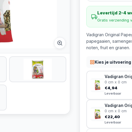
Levertijd 2-4 
Gratis verzending 
Vadigran Original Pape
papegaaien, samengest
noten, fruit en granen.
Kies je uitvoering
Vadigran Orig
0 cm x 0 cm
€4,94
Leverbaar
Vadigran Ori
0 cm x 0 cm
€22,40
Leverbaar