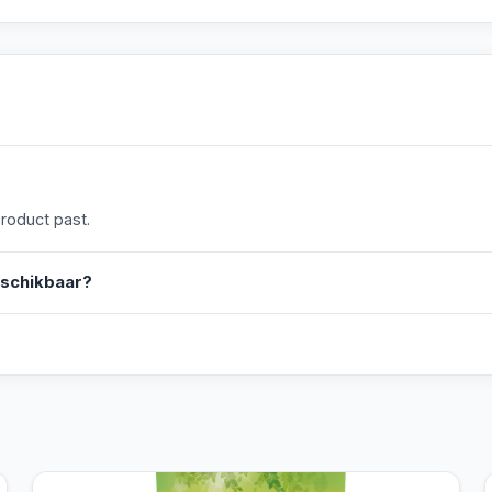
product past.
eschikbaar?