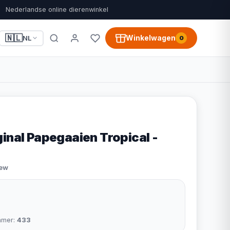
Nederlandse online dierenwinkel
🇳🇱
Winkelwagen
NL
0
inal Papegaaien Tropical -
iew
mmer:
433