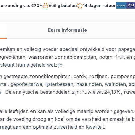
verzending v.a. €70*
Veilig betalen
14 dagen retour
VISA
Bancontact
Extra informatie
remium en volledig voeder speciaal ontwikkeld voor papega
ingrediënten, waaronder zonnebloempitten, noten, fruit en 
steunt hun algehele welzijn.
 en gestreepte zonnebloempitten, cardy, rozijnen, pompoen
tel, gepofte tarwe, lijsterbessen, hazelnoten, walnoten, s
. De analytische bestanddelen zijn: ruw eiwit 24,13%, ru
le leeftijden en kan als volledige maaltijd worden gegeven. 
waar de voeding droog en koel om de versheid en smaak te 
aagt aan een optimale zuiverheid en kwaliteit.