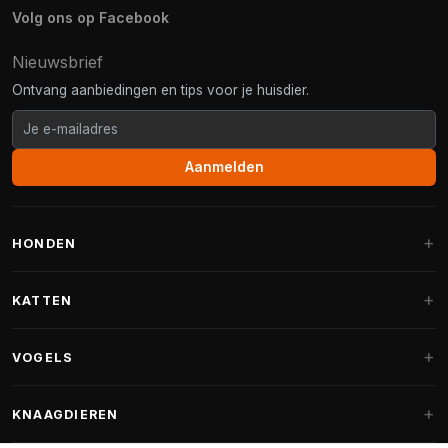
Volg ons op Facebook
Nieuwsbrief
Ontvang aanbiedingen en tips voor je huisdier.
Aanmelden
HONDEN
Hondenmanden
KATTEN
Hondenkussens
Krabpalen
VOGELS
Fantail hondenmanden
Krabpaal grote katten
Hondenvoer
Parkieten
KNAAGDIEREN
Krabpalen voor Maine Coon
Hondensnoepjes & Snacks
Vogelvoer binnenvogels