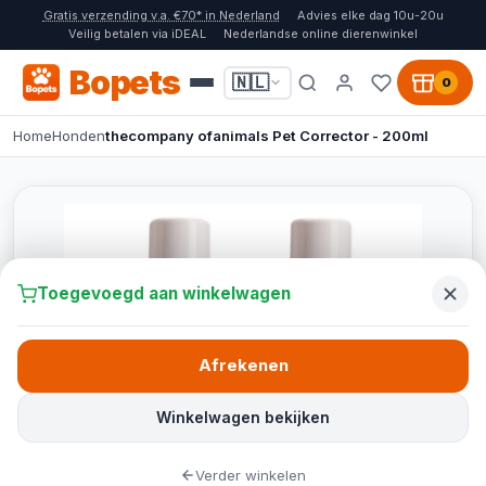
Gratis verzending v.a. €70* in Nederland
Advies elke dag 10u-20u
Veilig betalen via iDEAL
Nederlandse online dierenwinkel
Bopets
🇳🇱
0
Home
Honden
thecompany ofanimals Pet Corrector - 200ml
Toegevoegd aan winkelwagen
Afrekenen
Winkelwagen bekijken
Verder winkelen