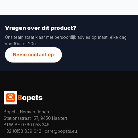
Vragen over dit product?
Ons team staat klaar met persoonlijk advies op maat, elke dag
van 10u tot 20u.
Neem contact op
B
opets
Bopets, Herman Johan
Stationsstraat 157, 9450 Haaltert
BTW: BE 0760.058.346
+32 (0)53 839 642
·
care@bopets.eu