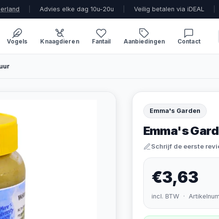
derland
|
Advies elke dag 10u-20u
|
Veilig betalen via iDEAL
|
Vogels
Knaagdieren
Fantail
Aanbiedingen
Contact
uur
Emma's Garden
Emma's Gard
Schrijf de eerste rev
€3,63
incl. BTW · Artikelnu