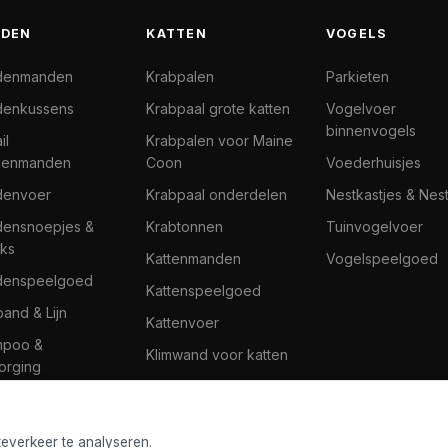
DEN
KATTEN
VOGELS
denmanden
Krabpalen
Parkieten
enkussens
Krabpaal grote katten
Vogelvoer
binnenvogels
il
Krabpalen voor Maine
denmanden
Coon
Voederhuisjes
denvoer
Krabpaal onderdelen
Nestkastjes & Nes
ensnoepjes &
Krabtonnen
Tuinvogelvoer
ks
Kattenmanden
Vogelspeelgoed
denspeelgoed
Kattenspeelgoed
band & Lijn
Kattenvoer
mpoo &
Klimwand voor katten
orging
teverkeer te analyseren.