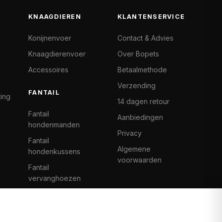
KNAAGDIEREN
KLANTENSERVICE
Konijnenvoer
Contact & Advies
Knaagdierenvoer
Over Bopets
Accessoires
Betaalmethode
Verzending
FANTAIL
ting
14 dagen retour
Fantail
Aanbiedingen
hondenmanden
Privacy
Fantail
Algemene
hondenkussens
voorwaarden
Fantail
vervanghoezen
Cat Climb Fantail