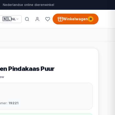
Nederlandse online dierenwinkel
🇳🇱
Winkelwagen
NL
0
en Pindakaas Puur
iew
mmer:
19221