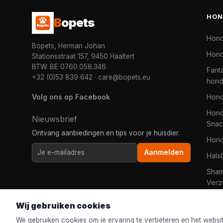
HON
B
opets
Hon
Bopets, Herman Johan
Hond
Stationsstraat 157, 9450 Haaltert
BTW: BE 0760.058.346
Fanta
+32 (0)53 839 642
·
care@bopets.eu
hon
Volg ons op Facebook
Hon
Hond
Nieuwsbrief
Snac
Ontvang aanbiedingen en tips voor je huisdier.
Hon
Aanmelden
Hals
Sha
Verz
Wij gebruiken cookies
We gebruiken cookies om je ervaring te verbeteren en het websi