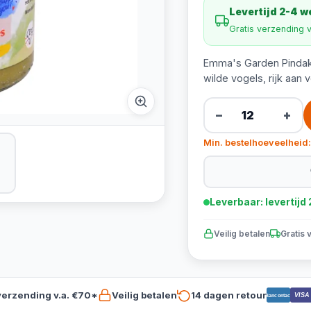
Levertijd 2-4 
Gratis verzending 
Emma's Garden Pindaka
wilde vogels, rijk aan 
−
+
Min. bestelhoeveelheid:
Leverbaar: levertij
Veilig betalen
Gratis 
verzending v.a. €70*
Veilig betalen
14 dagen retour
VISA
Bancontact