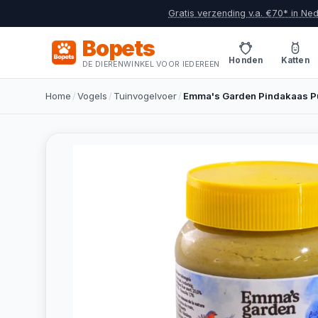
Gratis verzending v.a. €70* in Ne
Bopets
Honden
Katten
DE DIERENWINKEL VOOR IEDEREEN
Home
/
Vogels
/
Tuinvogelvoer
/
Emma's Garden Pindakaas P