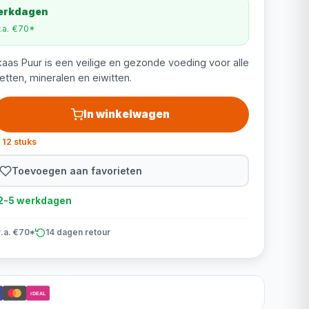
werkdagen
v.a. €70*
as Puur is een veilige en gezonde voeding voor alle
vetten, mineralen en eiwitten.
In winkelwagen
 12 stuks
Toevoegen aan favorieten
d 2-5 werkdagen
v.a. €70*
14 dagen retour
iDEAL