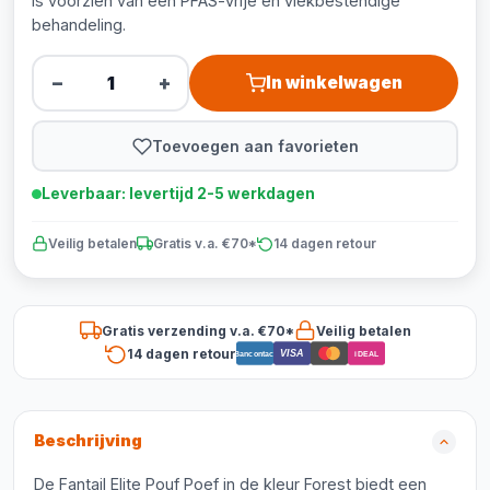
is voorzien van een PFAS-vrije en vlekbestendige
behandeling.
−
+
In winkelwagen
Toevoegen aan favorieten
Leverbaar: levertijd 2-5 werkdagen
Veilig betalen
Gratis v.a. €70*
14 dagen retour
Gratis verzending v.a. €70*
Veilig betalen
14 dagen retour
VISA
Bancontact
iDEAL
Beschrijving
De Fantail Elite Pouf Poef in de kleur Forest biedt een