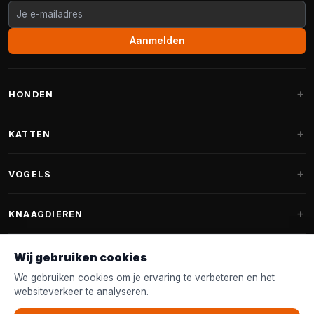
Aanmelden
HONDEN
Hondenmanden
KATTEN
Hondenkussens
Krabpalen
VOGELS
Fantail hondenmanden
Krabpaal grote katten
Hondenvoer
Parkieten
KNAAGDIEREN
Krabpalen voor Maine Coon
Hondensnoepjes & Snacks
Vogelvoer binnenvogels
Krabpaal onderdelen
Konijnenvoer
Wij gebruiken cookies
Hondenspeelgoed
Voederhuisjes
FANTAIL
Krabtonnen
Knaagdierenvoer
We gebruiken cookies om je ervaring te verbeteren en het
Halsband & Lijn
Nestkastjes & Nesting
websiteverkeer te analyseren.
Kattenmanden
Accessoires
Fantail hondenmanden
KLANTENSERVICE
Shampoo & Verzorging
Tuinvogelvoer