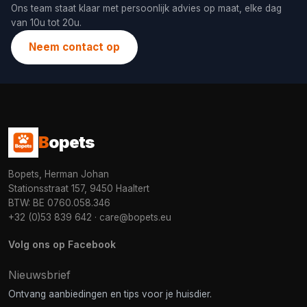
Ons team staat klaar met persoonlijk advies op maat, elke dag
van 10u tot 20u.
Neem contact op
B
opets
Bopets, Herman Johan
Stationsstraat 157, 9450 Haaltert
BTW: BE 0760.058.346
+32 (0)53 839 642
·
care@bopets.eu
Volg ons op Facebook
Nieuwsbrief
Ontvang aanbiedingen en tips voor je huisdier.