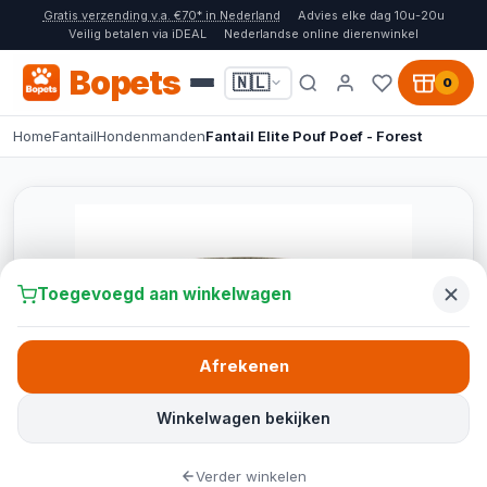
Gratis verzending v.a. €70* in Nederland
Advies elke dag 10u-20u
Veilig betalen via iDEAL
Nederlandse online dierenwinkel
Bopets
🇳🇱
0
Home
Fantail
Hondenmanden
Fantail Elite Pouf Poef - Forest
Toegevoegd aan winkelwagen
Afrekenen
Winkelwagen bekijken
Verder winkelen