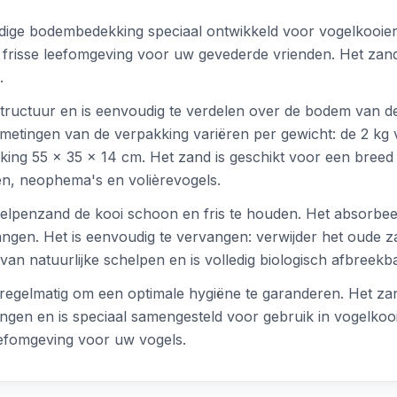
ge bodembedekking speciaal ontwikkeld voor vogelkooien. D
frisse leefomgeving voor uw gevederde vrienden. Het zand is
.
structuur en is eenvoudig te verdelen over de bodem van de 
fmetingen van de verpakking variëren per gewicht: de 2 kg
ing 55 x 35 x 14 cm. Het zand is geschikt voor een breed
en, neophema's en volièrevogels.
chelpenzand de kooi schoon en fris te houden. Het absorbee
gen. Het is eenvoudig te vervangen: verwijder het oude zan
an natuurlijke schelpen en is volledig biologisch afbreekba
egelmatig om een optimale hygiëne te garanderen. Het zand 
ingen en is speciaal samengesteld voor gebruik in vogelko
efomgeving voor uw vogels.