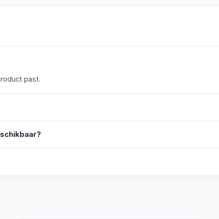
product past.
eschikbaar?