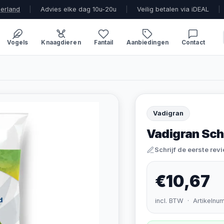
derland
|
Advies elke dag 10u-20u
|
Veilig betalen via iDEAL
|
Vogels
Knaagdieren
Fantail
Aanbiedingen
Contact
Vadigran
Vadigran Sch
Schrijf de eerste rev
€10,67
incl. BTW · Artikelnu