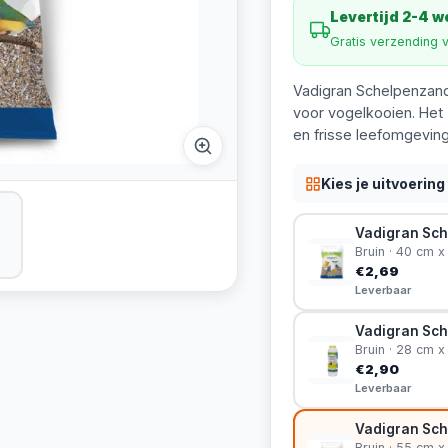
Levertijd 2-4 
Gratis verzending 
Vadigran Schelpenzand 
voor vogelkooien. Het 
en frisse leefomgeving
Kies je uitvoering
Vadigran Sch
Bruin · 40 cm 
€2,69
Leverbaar
Vadigran Sch
Bruin · 28 cm x
€2,90
Leverbaar
Vadigran Sch
Bruin · 55 cm 