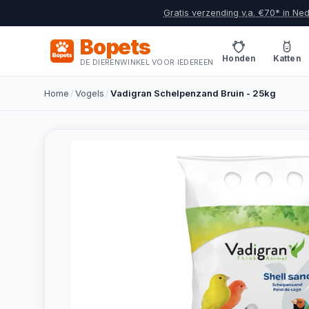
Gratis verzending v.a. €70* in Ne
Bopets
Honden
Katten
DE DIERENWINKEL VOOR IEDEREEN
Home
/
Vogels
/
Vadigran Schelpenzand Bruin - 25kg