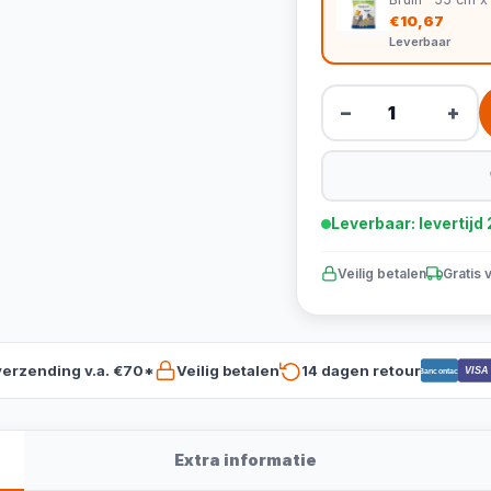
€10,67
Leverbaar
−
+
Leverbaar: levertij
Veilig betalen
Gratis 
verzending v.a. €70*
Veilig betalen
14 dagen retour
VISA
Bancontact
Extra informatie