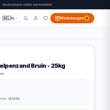
Nederlandse online dierenwinkel
🇳🇱
Winkelwagen
NL
0
elpenzand Bruin - 25kg
iew
mmer:
141250