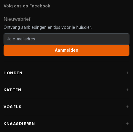
Volg ons op Facebook
Nieuwsbrief
Ontvang aanbiedingen en tips voor je huisdier.
Aanmelden
HONDEN
Hondenmanden
KATTEN
Hondenkussens
Krabpalen
VOGELS
Fantail hondenmanden
Krabpaal grote katten
Hondenvoer
Parkieten
KNAAGDIEREN
Krabpalen voor Maine Coon
Hondensnoepjes & Snacks
Vogelvoer binnenvogels