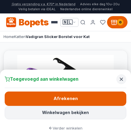
Gratis verzending v.a. €70* in Nederland
Advies elke dag 10u-20u
Veilig betalen via iDEAL
Nederlandse online dierenwinkel
Bopets
🇳🇱
0
Home
Katten
Vadigran Slicker Borstel voor Kat
Toegevoegd aan winkelwagen
Afrekenen
Winkelwagen bekijken
Verder winkelen