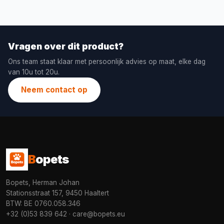
Vragen over dit product?
Ons team staat klaar met persoonlijk advies op maat, elke dag
van 10u tot 20u.
Neem contact op
B
opets
Bopets, Herman Johan
Stationsstraat 157, 9450 Haaltert
BTW: BE 0760.058.346
+32 (0)53 839 642
·
care@bopets.eu