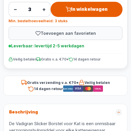
−
+
In winkelwagen
Min. bestelhoeveelheid: 3 stuks
Toevoegen aan favorieten
Leverbaar: levertijd 2-5 werkdagen
Veilig betalen
Gratis v.a. €70*
14 dagen retour
Gratis verzending v.a. €70*
Veilig betalen
14 dagen retour
VISA
Bancontact
iDEAL
Beschrijving
De Vadigran Slicker Borstel voor Kat is een onmisbaar
verzorgingshulpmiddel voor elke katteneigenaar.