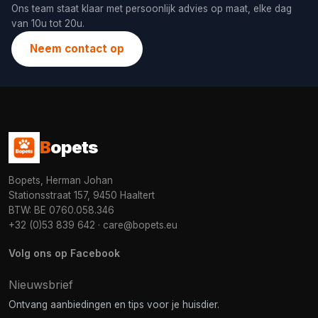
Ons team staat klaar met persoonlijk advies op maat, elke dag
van 10u tot 20u.
Neem contact op
B
opets
Bopets, Herman Johan
Stationsstraat 157, 9450 Haaltert
BTW: BE 0760.058.346
+32 (0)53 839 642
·
care@bopets.eu
Volg ons op Facebook
Nieuwsbrief
Ontvang aanbiedingen en tips voor je huisdier.