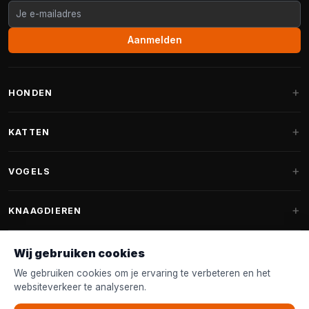
Aanmelden
HONDEN
Hondenmanden
KATTEN
Hondenkussens
Krabpalen
VOGELS
Fantail hondenmanden
Krabpaal grote katten
Hondenvoer
Parkieten
KNAAGDIEREN
Krabpalen voor Maine Coon
Hondensnoepjes & Snacks
Vogelvoer binnenvogels
Krabpaal onderdelen
Konijnenvoer
Wij gebruiken cookies
Hondenspeelgoed
Voederhuisjes
FANTAIL
Krabtonnen
Knaagdierenvoer
We gebruiken cookies om je ervaring te verbeteren en het
Halsband & Lijn
Nestkastjes & Nesting
websiteverkeer te analyseren.
Kattenmanden
Accessoires
Fantail hondenmanden
KLANTENSERVICE
Shampoo & Verzorging
Tuinvogelvoer