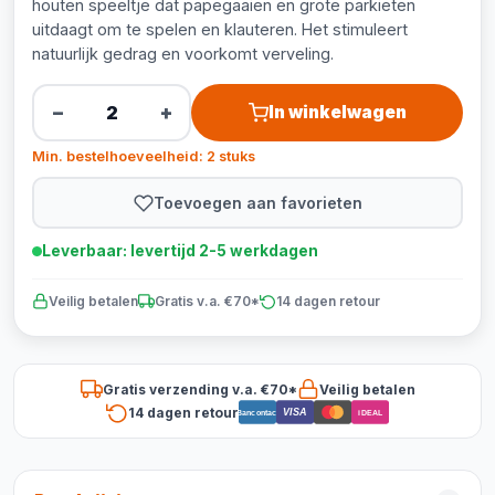
houten speeltje dat papegaaien en grote parkieten
uitdaagt om te spelen en klauteren. Het stimuleert
natuurlijk gedrag en voorkomt verveling.
−
+
In winkelwagen
Min. bestelhoeveelheid: 2 stuks
Toevoegen aan favorieten
Leverbaar: levertijd 2-5 werkdagen
Veilig betalen
Gratis v.a. €70*
14 dagen retour
Gratis verzending v.a. €70*
Veilig betalen
14 dagen retour
VISA
Bancontact
iDEAL