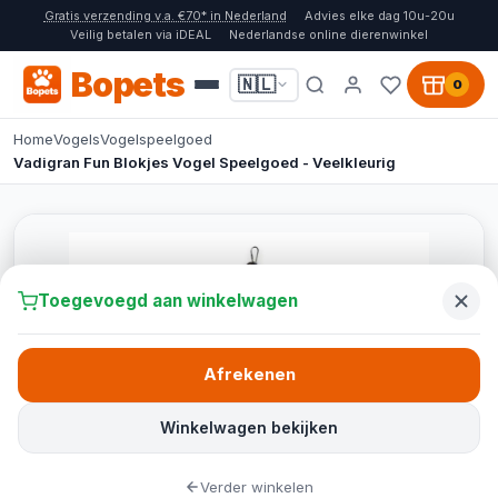
Gratis verzending v.a. €70* in Nederland
Advies elke dag 10u-20u
Veilig betalen via iDEAL
Nederlandse online dierenwinkel
Bopets
🇳🇱
0
Home
Vogels
Vogelspeelgoed
Vadigran Fun Blokjes Vogel Speelgoed - Veelkleurig
Toegevoegd aan winkelwagen
Afrekenen
Winkelwagen bekijken
Verder winkelen