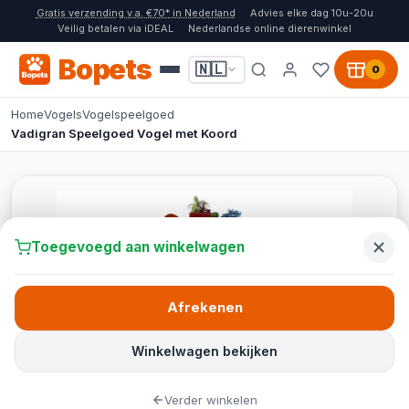
Gratis verzending v.a. €70* in Nederland
Advies elke dag 10u-20u
Veilig betalen via iDEAL
Nederlandse online dierenwinkel
Bopets
🇳🇱
0
Home
Vogels
Vogelspeelgoed
Vadigran Speelgoed Vogel met Koord
Toegevoegd aan winkelwagen
Afrekenen
Winkelwagen bekijken
Verder winkelen