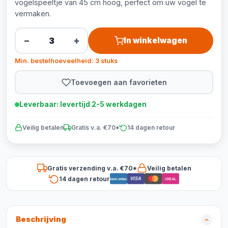
vogelspeeltje van 45 cm hoog, perfect om uw vogel te
vermaken.
−
+
In winkelwagen
Min. bestelhoeveelheid: 3 stuks
Toevoegen aan favorieten
Leverbaar: levertijd 2-5 werkdagen
Veilig betalen
Gratis v.a. €70*
14 dagen retour
Gratis verzending v.a. €70*
Veilig betalen
14 dagen retour
VISA
Bancontact
iDEAL
Beschrijving