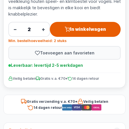
veelkleurig houten speel- en klimtoestel voor vogels. Het
is makkelijk te bevestigen in elke kooi en biedt
knabbelplezier.
−
+
In winkelwagen
Min. bestelhoeveelheid: 2 stuks
Toevoegen aan favorieten
Leverbaar: levertijd 2-5 werkdagen
Veilig betalen
Gratis v.a. €70*
14 dagen retour
Gratis verzending v.a. €70*
Veilig betalen
14 dagen retour
VISA
Bancontact
iDEAL