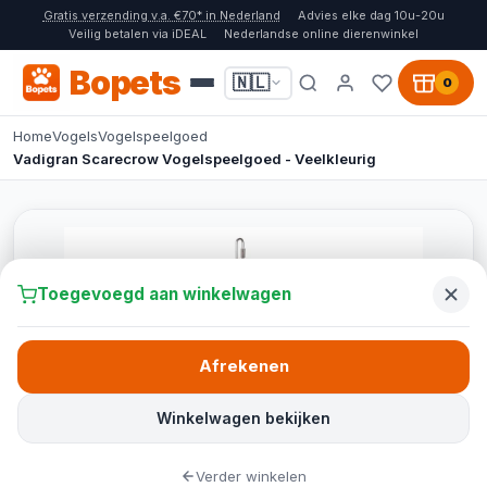
Gratis verzending v.a. €70* in Nederland
Advies elke dag 10u-20u
Veilig betalen via iDEAL
Nederlandse online dierenwinkel
Bopets
🇳🇱
0
Home
Vogels
Vogelspeelgoed
Vadigran Scarecrow Vogelspeelgoed - Veelkleurig
Toegevoegd aan winkelwagen
Afrekenen
Winkelwagen bekijken
Verder winkelen