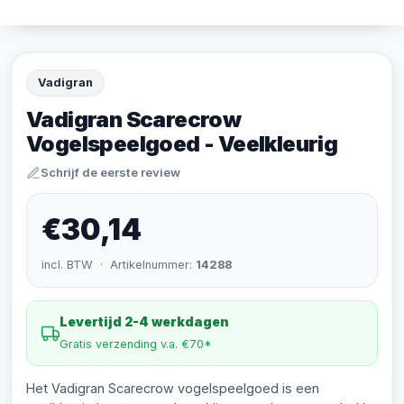
Vadigran
Vadigran Scarecrow
Vogelspeelgoed - Veelkleurig
Schrijf de eerste review
€30,14
incl. BTW · Artikelnummer:
14288
Levertijd 2-4 werkdagen
Gratis verzending v.a. €70*
Het Vadigran Scarecrow vogelspeelgoed is een