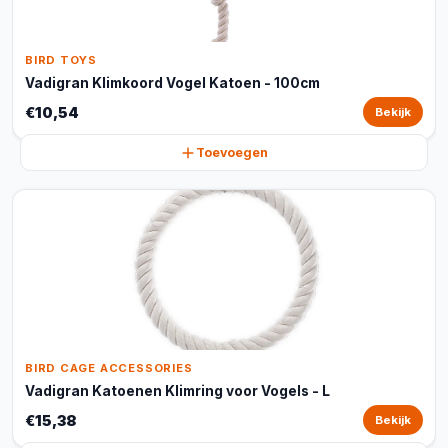
BIRD TOYS
Vadigran Klimkoord Vogel Katoen - 100cm
€10,54
Bekijk
Toevoegen
BIRD CAGE ACCESSORIES
Vadigran Katoenen Klimring voor Vogels - L
€15,38
Bekijk