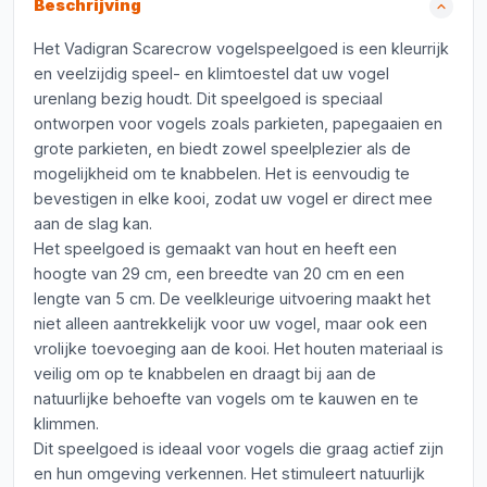
Beschrijving
Het Vadigran Scarecrow vogelspeelgoed is een kleurrijk
en veelzijdig speel- en klimtoestel dat uw vogel
urenlang bezig houdt. Dit speelgoed is speciaal
ontworpen voor vogels zoals parkieten, papegaaien en
grote parkieten, en biedt zowel speelplezier als de
mogelijkheid om te knabbelen. Het is eenvoudig te
bevestigen in elke kooi, zodat uw vogel er direct mee
aan de slag kan.
Het speelgoed is gemaakt van hout en heeft een
hoogte van 29 cm, een breedte van 20 cm en een
lengte van 5 cm. De veelkleurige uitvoering maakt het
niet alleen aantrekkelijk voor uw vogel, maar ook een
vrolijke toevoeging aan de kooi. Het houten materiaal is
veilig om op te knabbelen en draagt bij aan de
natuurlijke behoefte van vogels om te kauwen en te
klimmen.
Dit speelgoed is ideaal voor vogels die graag actief zijn
en hun omgeving verkennen. Het stimuleert natuurlijk