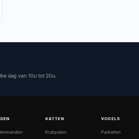
lke dag van 10u tot 20u.
DEN
KATTEN
VOGELS
denmanden
Krabpalen
Parkieten