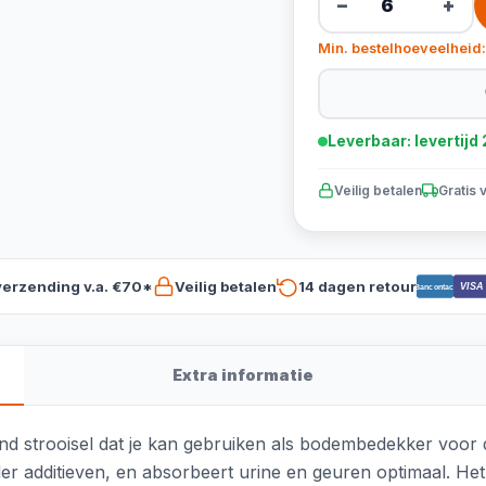
−
+
Min. bestelhoeveelheid:
Leverbaar: levertij
Veilig betalen
Gratis 
verzending v.a. €70*
Veilig betalen
14 dagen retour
VISA
Bancontact
Extra informatie
nd strooisel dat je kan gebruiken als bodembedekker voor 
r additieven, en absorbeert urine en geuren optimaal. He