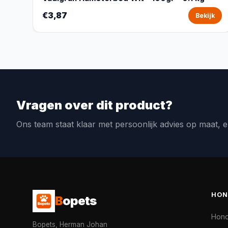
€3,87
Bekijk
Vragen over dit product?
Ons team staat klaar met persoonlijk advies op maat, e
HON
B
opets
Hon
Bopets, Herman Johan