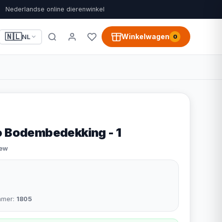
Nederlandse online dierenwinkel
🇳🇱
Winkelwagen
NL
0
o Bodembedekking - 1
iew
mmer:
1805