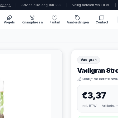
derland
|
Advies elke dag 10u-20u
|
Veilig betalen via iDEAL
|
Vogels
Knaagdieren
Fantail
Aanbiedingen
Contact
Vadigran
Vadigran Str
Schrijf de eerste rev
€3,37
incl. BTW · Artikelnu