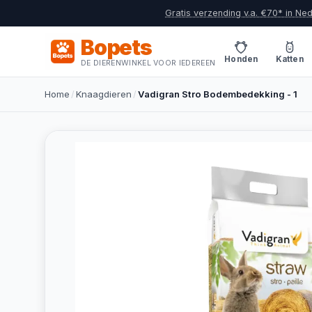
Gratis verzending v.a. €70* in Ne
Bopets
Honden
Katten
DE DIERENWINKEL VOOR IEDEREEN
Home
/
Knaagdieren
/
Vadigran Stro Bodembedekking - 1