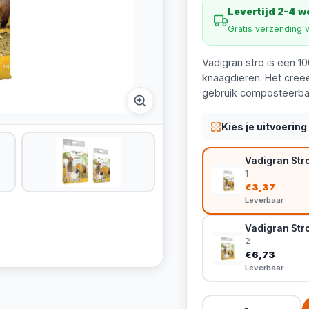
Levertijd 2-4 
Gratis verzending 
Vadigran stro is een 1
knaagdieren. Het creë
gebruik composteerba
Kies je uitvoering
Vadigran Str
1
€3,37
Leverbaar
Vadigran Str
2
€6,73
Leverbaar