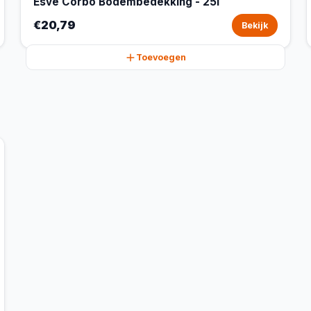
Esve Corbo Bodembedekking - 25l
€20,79
Bekijk
Toevoegen