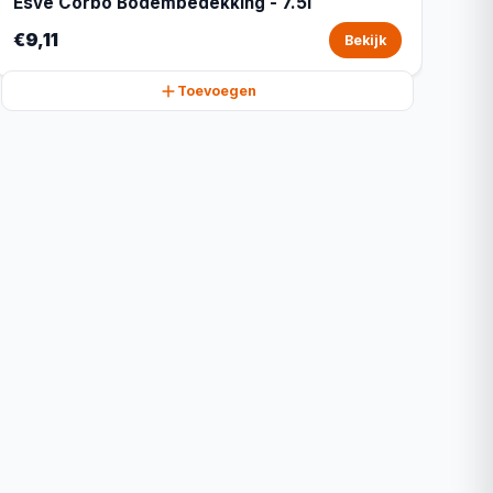
Esve Corbo Bodembedekking - 7.5l
€9,11
Bekijk
Toevoegen