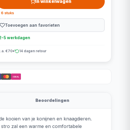
In winkelwagen
 6 stuks
Toevoegen aan favorieten
d 2-5 werkdagen
v.a. €70*
14 dagen retour
iDEAL
Beoordelingen
de kooien van je konijnen en knaagdieren.
t stro zal een warme en comfortabele