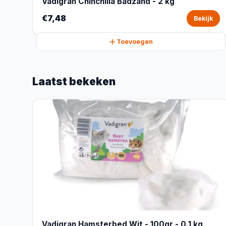
Vadigran Chinchilla Badzand - 2 kg
€7,48
Bekijk
Toevoegen
Laatst bekeken
Vadigran Hamsterbed Wit - 100gr - 0.1 kg