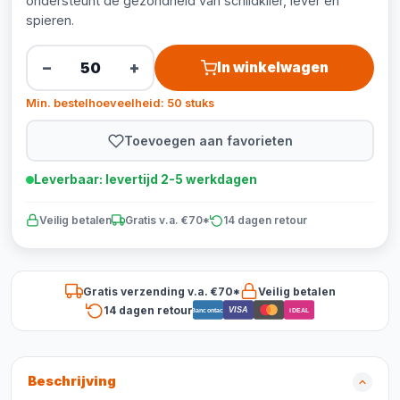
ondersteunt de gezondheid van schildklier, lever en
spieren.
−
+
In winkelwagen
Min. bestelhoeveelheid: 50 stuks
Toevoegen aan favorieten
Leverbaar: levertijd 2-5 werkdagen
Veilig betalen
Gratis v.a. €70*
14 dagen retour
Gratis verzending v.a. €70*
Veilig betalen
14 dagen retour
VISA
Bancontact
iDEAL
Beschrijving