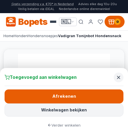
Gratis verzending v.a. €70* in Nederland
Advies elke dag 10u-20u
Veilig betalen via iDEAL
Nederlandse online dierenwinkel
Bopets
🇳🇱
0
Home
Honden
Hondensnoepjes
Vadigran Tonijnbot Hondensnack
Toegevoegd aan winkelwagen
Afrekenen
Winkelwagen bekijken
Verder winkelen