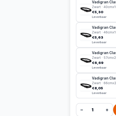
Vadigran Clas
Zwart · 40cmx
€5,30
Leverbaar
Vadigran Cla
Zwart · 46cmx
€5,63
Leverbaar
Vadigran Clas
Zwart · 57cm
€6,69
Leverbaar
Vadigran Clas
Zwart · 66cm
€8,05
Leverbaar
−
+