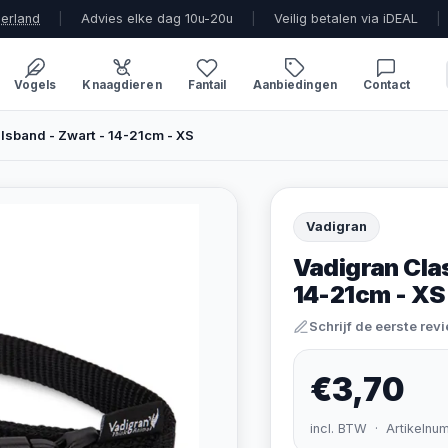
derland
|
Advies elke dag 10u-20u
|
Veilig betalen via iDEAL
|
Vogels
Knaagdieren
Fantail
Aanbiedingen
Contact
lsband - Zwart - 14-21cm - XS
Vadigran
Vadigran Cla
14-21cm - XS
Schrijf de eerste rev
€3,70
incl. BTW · Artikelnu