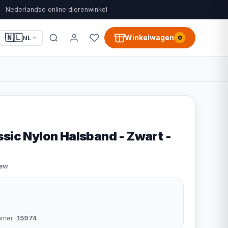
Nederlandse online dierenwinkel
🇳🇱
Winkelwagen
NL
0
ssic Nylon Halsband - Zwart -
iew
mmer:
15974