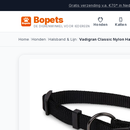
Gratis verzending v.a. €70* in Ne
Bopets
Honden
Katten
DE DIERENWINKEL VOOR IEDEREEN
Home
/
Honden
/
Halsband & Lijn
/
Vadigran Classic Nylon Ha