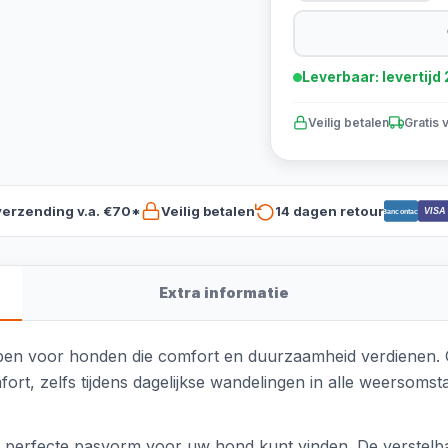
Leverbaar: levertij
Veilig betalen
Gratis 
verzending v.a. €70*
Veilig betalen
14 dagen retour
VISA
Bancontact
Extra informatie
rpen voor honden die comfort en duurzaamheid verdienen.
rt, zelfs tijdens dagelijkse wandelingen in alle weersomsta
de perfecte pasvorm voor uw hond kunt vinden. De verstelb