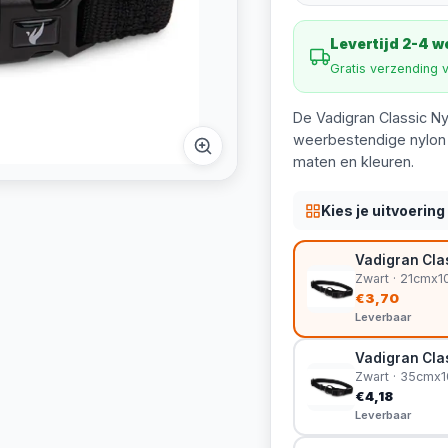
Levertijd 2-4 
Gratis verzending 
De Vadigran Classic N
weerbestendige nylon h
maten en kleuren.
Kies je uitvoering
Vadigran Clas
Zwart · 21cmx
€3,70
Leverbaar
Vadigran Clas
Zwart · 35cmx
€4,18
Leverbaar