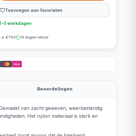
Toevoegen aan favorieten
d 2-5 werkdagen
v.a. €70*
14 dagen retour
iDEAL
Beoordelingen
 Gemaakt van zacht geweven, weerbestendig
ndigheden. Het nylon materiaal is sterk en
aarheid zorgt ervoor dat de halsband