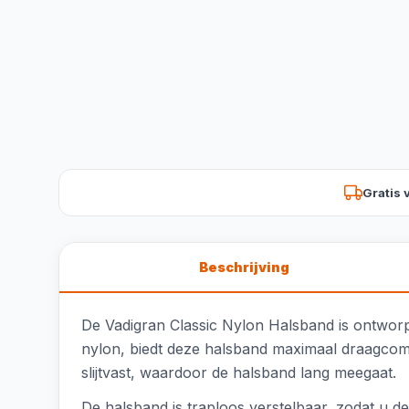
Gratis 
Beschrijving
De Vadigran Classic Nylon Halsband is ontwo
nylon, biedt deze halsband maximaal draagcomfo
slijtvast, waardoor de halsband lang meegaat.
De halsband is traploos verstelbaar, zodat u 