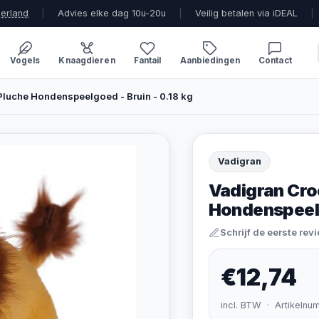
derland
|
Advies elke dag 10u-20u
|
Veilig betalen via iDEAL
|
Vogels
Knaagdieren
Fantail
Aanbiedingen
Contact
luche Hondenspeelgoed - Bruin - 0.18 kg
Vadigran
Vadigran Cro
Hondenspeelg
Schrijf de eerste rev
€12,74
incl. BTW · Artikelnu