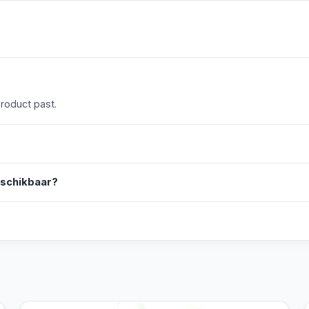
product past.
eschikbaar?