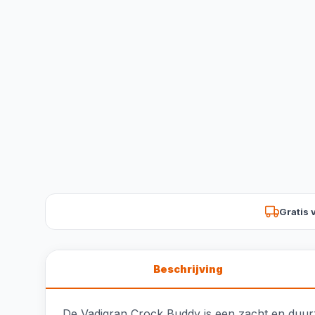
Gratis 
Beschrijving
De Vadigran Crock Buddy is een zacht en duurz