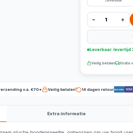
Leverbaar
−
+
Leverbaar: levertij
Veilig betalen
Gratis 
verzending v.a. €70*
Veilig betalen
14 dagen retour
VISA
Bancontact
Extra informatie
aam pluche hondenspeeltje, ontworpen om uw hond urenlang