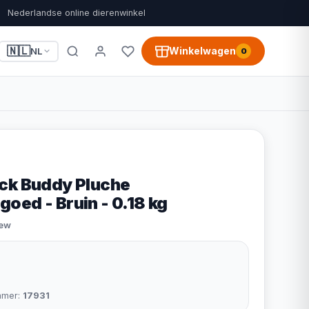
Nederlandse online dierenwinkel
🇳🇱
Winkelwagen
NL
0
ck Buddy Pluche
oed - Bruin - 0.18 kg
iew
mmer:
17931