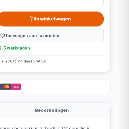
In winkelwagen
Toevoegen aan favorieten
d 2-5 werkdagen
v.a. €70*
14 dagen retour
iDEAL
Beoordelingen
 speelplezier te bieden. Dit speeltje is