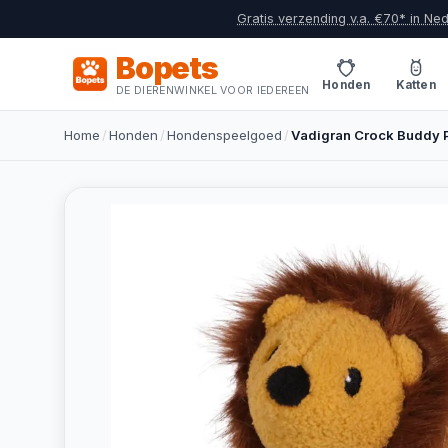
Gratis verzending v.a. €70* in Ne
Bopets
Honden
Katten
DE DIERENWINKEL VOOR IEDEREEN
Home
/
Honden
/
Hondenspeelgoed
/
Vadigran Crock Buddy P