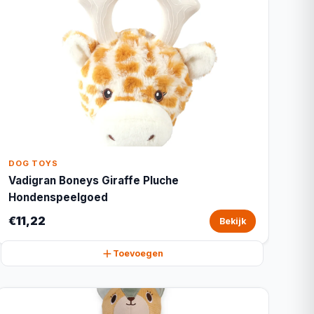
DOG TOYS
Vadigran Boneys Giraffe Pluche
Hondenspeelgoed
€11,22
Bekijk
Toevoegen