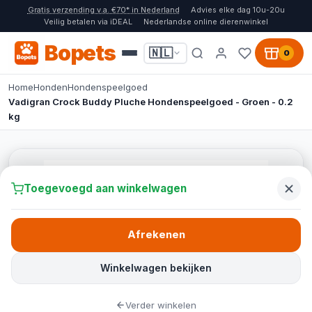
Gratis verzending v.a. €70* in Nederland
Advies elke dag 10u-20u
Veilig betalen via iDEAL
Nederlandse online dierenwinkel
Bopets
🇳🇱
0
Home
Honden
Hondenspeelgoed
Vadigran Crock Buddy Pluche Hondenspeelgoed - Groen - 0.2
kg
Toegevoegd aan winkelwagen
Afrekenen
Winkelwagen bekijken
Verder winkelen