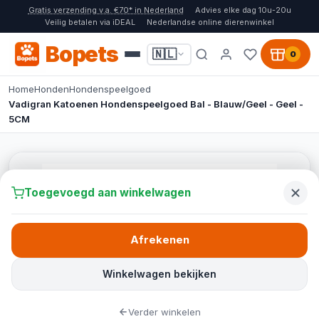
Gratis verzending v.a. €70* in Nederland
Advies elke dag 10u-20u
Veilig betalen via iDEAL
Nederlandse online dierenwinkel
Bopets
🇳🇱
0
Home
Honden
Hondenspeelgoed
Vadigran Katoenen Hondenspeelgoed Bal - Blauw/Geel - Geel -
5CM
Toegevoegd aan winkelwagen
Afrekenen
Winkelwagen bekijken
Verder winkelen