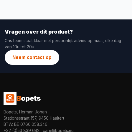
Vragen over dit product?
Ons team staat klaar met persoonlijk advies op maat, elke dag
van 10u tot 20u.
Neem contact op
B
opets
Bopets, Herman Johan
Stationsstraat 157, 9450 Haaltert
BTW: BE 0760.058.346
+32 (0)53 839 642
·
care@bopets.eu