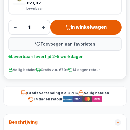
€27,37
Leverbaar
−
+
In winkelwagen
Toevoegen aan favorieten
Leverbaar: levertijd 2-5 werkdagen
Veilig betalen
Gratis v.a. €70*
14 dagen retour
Gratis verzending v.a. €70*
Veilig betalen
14 dagen retour
VISA
Bancontact
iDEAL
Beschrijving