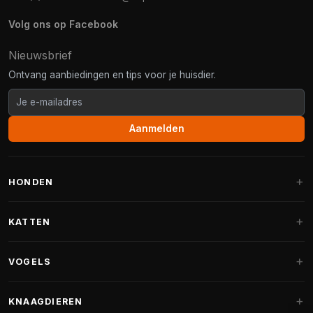
Volg ons op Facebook
Nieuwsbrief
Ontvang aanbiedingen en tips voor je huisdier.
Aanmelden
HONDEN
Hondenmanden
KATTEN
Hondenkussens
Krabpalen
VOGELS
Fantail hondenmanden
Krabpaal grote katten
Hondenvoer
Parkieten
KNAAGDIEREN
Krabpalen voor Maine Coon