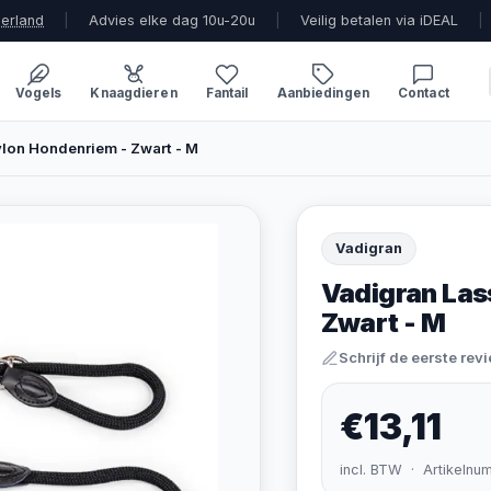
derland
|
Advies elke dag 10u-20u
|
Veilig betalen via iDEAL
|
Vogels
Knaagdieren
Fantail
Aanbiedingen
Contact
lon Hondenriem - Zwart - M
Vadigran
Vadigran Las
Zwart - M
Schrijf de eerste rev
€13,11
incl. BTW · Artikelnu