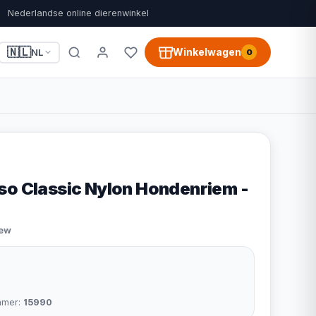
Nederlandse online dierenwinkel
🇳🇱
Winkelwagen
NL
0
so Classic Nylon Hondenriem -
iew
mmer:
15990