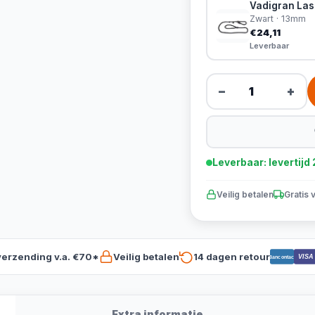
Vadigran Las
Zwart · 13mm
€24,11
Leverbaar
−
+
Leverbaar: levertij
Veilig betalen
Gratis 
verzending v.a. €70*
Veilig betalen
14 dagen retour
VISA
Bancontact
Extra informatie