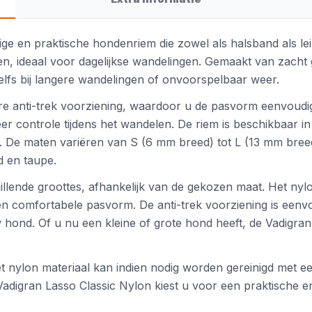
dige en praktische hondenriem die zowel als halsband als l
en, ideaal voor dagelijkse wandelingen. Gemaakt van zacht
lfs bij langere wandelingen of onvoorspelbaar weer.
are anti-trek voorziening, waardoor u de pasvorm eenvoud
r controle tijdens het wandelen. De riem is beschikbaar in
 De maten variëren van S (6 mm breed) tot L (13 mm breed
d en taupe.
illende groottes, afhankelijk van de gekozen maat. Het nyl
 een comfortabele pasvorm. De anti-trek voorziening is eenvo
hond. Of u nu een kleine of grote hond heeft, de Vadigra
t nylon materiaal kan indien nodig worden gereinigd met 
Vadigran Lasso Classic Nylon kiest u voor een praktische e