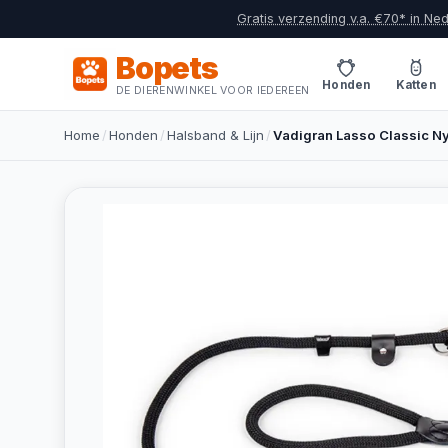
Gratis verzending v.a. €70* in Ne
Bopets
Honden
Katten
DE DIERENWINKEL VOOR IEDEREEN
Home
/
Honden
/
Halsband & Lijn
/
Vadigran Lasso Classic Ny