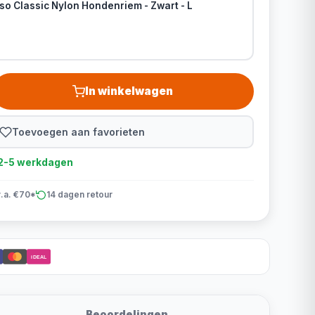
so Classic Nylon Hondenriem - Zwart - L
In winkelwagen
Toevoegen aan favorieten
d 2-5 werkdagen
v.a. €70*
14 dagen retour
iDEAL
Beoordelingen