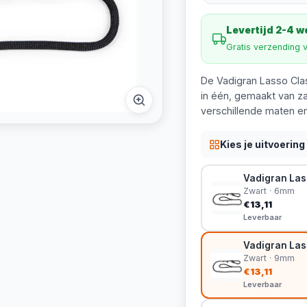
Levertijd 2-4 
Gratis verzending 
De Vadigran Lasso Clas
in één, gemaakt van z
verschillende maten en
Kies je uitvoering
Vadigran Las
Zwart · 6mm
€13,11
Leverbaar
Vadigran Las
Zwart · 9mm
€13,11
Leverbaar