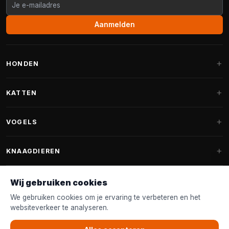
Aanmelden
HONDEN
Hondenmanden
KATTEN
Hondenkussens
Krabpalen
VOGELS
Fantail hondenmanden
Krabpaal grote katten
Hondenvoer
Parkieten
KNAAGDIEREN
Krabpalen voor Maine Coon
Hondensnoepjes & Snacks
Vogelvoer binnenvogels
Krabpaal onderdelen
Konijnenvoer
Wij gebruiken cookies
Hondenspeelgoed
Voederhuisjes
FANTAIL
Krabtonnen
Knaagdierenvoer
We gebruiken cookies om je ervaring te verbeteren en het
Halsband & Lijn
Nestkastjes & Nesting
websiteverkeer te analyseren.
Kattenmanden
Accessoires
Fantail hondenmanden
KLANTENSERVICE
Shampoo & Verzorging
Tuinvogelvoer