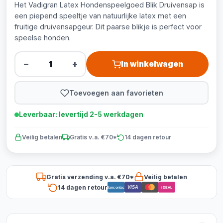
Het Vadigran Latex Hondenspeelgoed Blik Druivensap is
een piepend speeltje van natuurlijke latex met een
fruitige druivensapgeur. Dit paarse blikje is perfect voor
speelse honden.
−
+
In winkelwagen
Toevoegen aan favorieten
Leverbaar: levertijd 2-5 werkdagen
Veilig betalen
Gratis v.a. €70*
14 dagen retour
Gratis verzending v.a. €70*
Veilig betalen
14 dagen retour
VISA
Bancontact
iDEAL