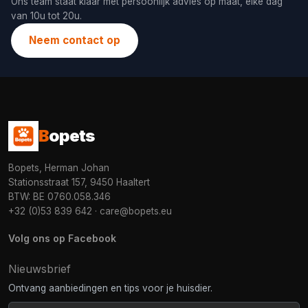
Ons team staat klaar met persoonlijk advies op maat, elke dag
van 10u tot 20u.
Neem contact op
B
opets
Bopets, Herman Johan
Stationsstraat 157, 9450 Haaltert
BTW: BE 0760.058.346
+32 (0)53 839 642
·
care@bopets.eu
Volg ons op Facebook
Nieuwsbrief
Ontvang aanbiedingen en tips voor je huisdier.