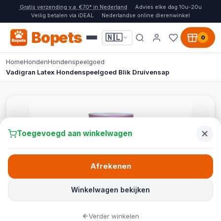
Gratis verzending v.a. €70* in Nederland
Advies elke dag 10u-20u
Veilig betalen via iDEAL
Nederlandse online dierenwinkel
Bopets
🇳🇱
0
Home
Honden
Hondenspeelgoed
Vadigran Latex Hondenspeelgoed Blik Druivensap
Toegevoegd aan winkelwagen
Afrekenen
Winkelwagen bekijken
Verder winkelen