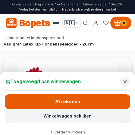
Gratis verzending v.a. €70* in Nederland
Advies elke dag 10u-20u
Veilig betalen via iDEAL
Nederlandse online dierenwinkel
Bopets
🇳🇱
0
Home
Honden
Hondenspeelgoed
Vadigran Latex Kip Hondenspeelgoed - 26cm
Toegevoegd aan winkelwagen
Afrekenen
Winkelwagen bekijken
Verder winkelen