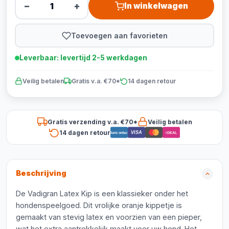
−
+
In winkelwagen
Toevoegen aan favorieten
Leverbaar: levertijd 2-5 werkdagen
Veilig betalen
Gratis v.a. €70*
14 dagen retour
Gratis verzending v.a. €70*
Veilig betalen
14 dagen retour
VISA
Bancontact
iDEAL
Beschrijving
De Vadigran Latex Kip is een klassieker onder het
hondenspeelgoed. Dit vrolijke oranje kippetje is
gemaakt van stevig latex en voorzien van een pieper,
wat het extra aantrekkelijk maakt voor uw hond. Het