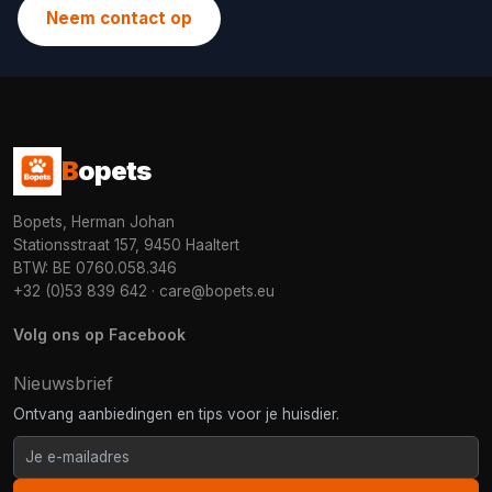
Neem contact op
B
opets
Bopets, Herman Johan
Stationsstraat 157, 9450 Haaltert
BTW: BE 0760.058.346
+32 (0)53 839 642
·
care@bopets.eu
Volg ons op Facebook
Nieuwsbrief
Ontvang aanbiedingen en tips voor je huisdier.