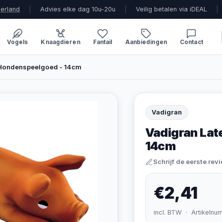
derland
|
Advies elke dag 10u-20u
|
Veilig betalen via iDEAL
|
Vogels
Knaagdieren
Fantail
Aanbiedingen
Contact
 Hondenspeelgoed - 14cm
Vadigran
Vadigran Lat
14cm
Schrijf de eerste rev
€2,41
incl. BTW · Artikelnu