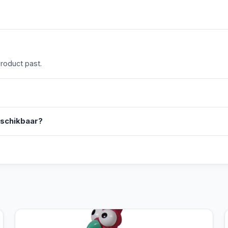
product past.
eschikbaar?