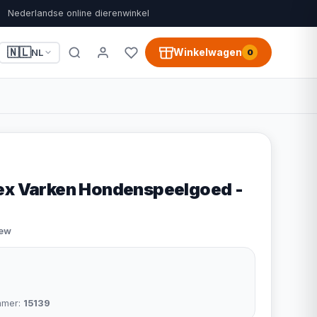
Nederlandse online dierenwinkel
🇳🇱
Winkelwagen
NL
0
ex Varken Hondenspeelgoed -
iew
mmer:
15139