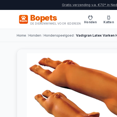
Gratis verzending v.a. €70* in Ne
Bopets
Honden
Katten
DE DIERENWINKEL VOOR IEDEREEN
Home
/
Honden
/
Hondenspeelgoed
/
Vadigran Latex Varken