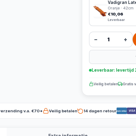
Vadigran Lat
Oranje · 42cm
€10,06
Leverbaar
−
+
Leverbaar: levertij
Veilig betalen
Gratis 
verzending v.a. €70*
Veilig betalen
14 dagen retour
VISA
Bancontact
Extra informatie