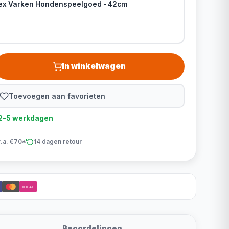
ex Varken Hondenspeelgoed - 42cm
In winkelwagen
Toevoegen aan favorieten
d 2-5 werkdagen
v.a. €70*
14 dagen retour
iDEAL
Beoordelingen