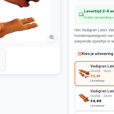
Levertijd 2-4 
Gratis verzending 
Het Vadigran Latex Var
hondenspeelgoed van la
piepende speeltje is w
Kies je uitvoering
Vadigran Lat
Oranje · 14cm
€2,41
Leverbaar
Vadigran Lat
Oranje · 24cm
€4,98
Leverbaar