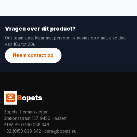
Vragen over dit product?
Ons team staat klaar met persoonlijk advies op maat, elke dag
van 10u tot 20u.
Neem contact op
B
opets
Bopets, Herman Johan
Stationsstraat 157, 9450 Haaltert
BTW: BE 0760.058.346
+32 (0)53 839 642
·
care@bopets.eu