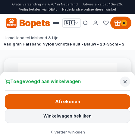
Gratis verzending v.a. €70* in Nederland
Advies elke dag 10u-20u
Veilig betalen via iDEAL
Nederlandse online dierenwinkel
Bopets
🇳🇱
0
Home
Honden
Halsband & Lijn
Vadigran Halsband Nylon Schotse Ruit - Blauw - 20-35cm - S
Toegevoegd aan winkelwagen
Afrekenen
Winkelwagen bekijken
Verder winkelen