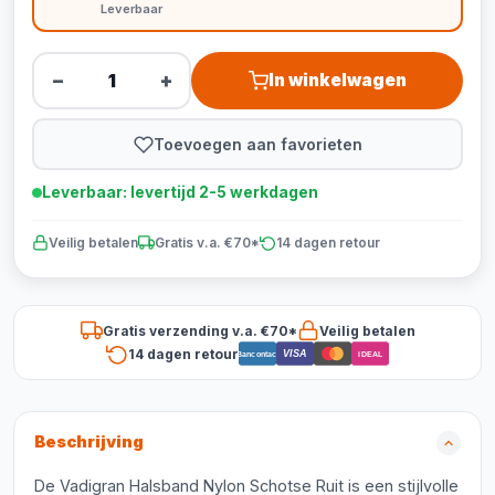
Leverbaar
−
+
In winkelwagen
Toevoegen aan favorieten
Leverbaar: levertijd 2-5 werkdagen
Veilig betalen
Gratis v.a. €70*
14 dagen retour
Gratis verzending v.a. €70*
Veilig betalen
14 dagen retour
VISA
Bancontact
iDEAL
Beschrijving
De Vadigran Halsband Nylon Schotse Ruit is een stijlvolle