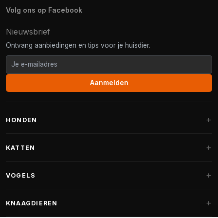
Volg ons op Facebook
Nieuwsbrief
Ontvang aanbiedingen en tips voor je huisdier.
Aanmelden
HONDEN
Hondenmanden
KATTEN
Hondenkussens
Krabpalen
VOGELS
Fantail hondenmanden
Krabpaal grote katten
Hondenvoer
Parkieten
KNAAGDIEREN
Krabpalen voor Maine Coon
Hondensnoepjes & Snacks
Vogelvoer binnenvogels