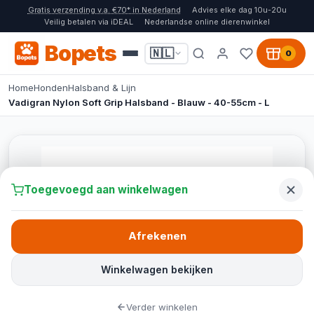
Gratis verzending v.a. €70* in Nederland
Advies elke dag 10u-20u
Veilig betalen via iDEAL
Nederlandse online dierenwinkel
Bopets
🇳🇱
0
Home
Honden
Halsband & Lijn
Vadigran Nylon Soft Grip Halsband - Blauw - 40-55cm - L
Toegevoegd aan winkelwagen
Afrekenen
Winkelwagen bekijken
Verder winkelen