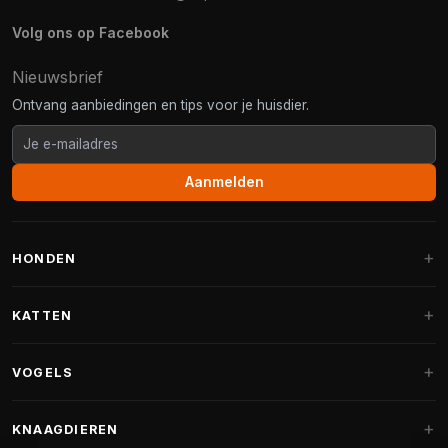
Volg ons op Facebook
Nieuwsbrief
Ontvang aanbiedingen en tips voor je huisdier.
Aanmelden
HONDEN
Hondenmanden
KATTEN
Hondenkussens
Krabpalen
VOGELS
Fantail hondenmanden
Krabpaal grote katten
Hondenvoer
Parkieten
KNAAGDIEREN
Krabpalen voor Maine Coon