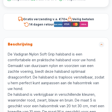
Gratis verzending v.a. €70*
Veilig betalen
14 dagen retour
VISA
Bancontact
iDEAL
Beschrijving
De Vadigran Nylon Soft Grip halsband is een
comfortabele en praktische halsband voor uw hond.
Gemaakt van duurzaam nylon en voorzien van een
zachte voering, biedt deze halsband optimaal
draagcomfort. De halsband is traploos verstelbaar, zodat
u hem perfect kunt aanpassen aan de halsomtrek van
uw hond.
De halsband is verkrijgbaar in verschillende kleuren,
waaronder rood, zwart, blauw en bruin. De maat S is
geschikt voor een halsomtrek van 20 tot 30 cm, met een
breedte van 10 mm. De maat M is geschikt voor een