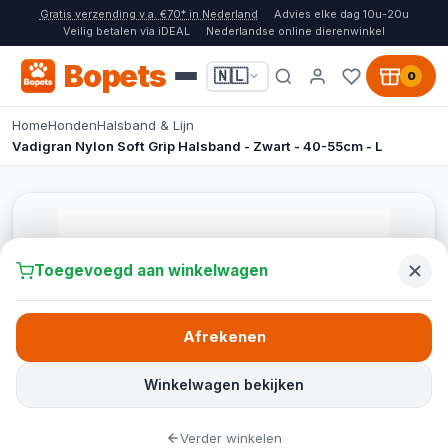
Gratis verzending v.a. €70* in Nederland
Advies elke dag 10u-20u
Veilig betalen via iDEAL
Nederlandse online dierenwinkel
Bopets
🇳🇱
0
Home
Honden
Halsband & Lijn
Vadigran Nylon Soft Grip Halsband - Zwart - 40-55cm - L
Toegevoegd aan winkelwagen
Afrekenen
Winkelwagen bekijken
Verder winkelen