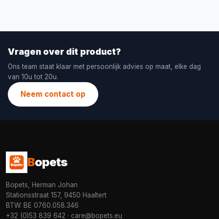
Vragen over dit product?
Ons team staat klaar met persoonlijk advies op maat, elke dag
van 10u tot 20u.
Neem contact op
B
opets
Bopets, Herman Johan
Stationsstraat 157, 9450 Haaltert
BTW: BE 0760.058.346
+32 (0)53 839 642
·
care@bopets.eu