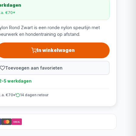
werkdagen
v.a. €70*
ylon Rond Zwart is een ronde nylon speurlijn met
peurwerk en hondentraining op afstand.
In winkelwagen
Toevoegen aan favorieten
d 2-5 werkdagen
v.a. €70*
14 dagen retour
iDEAL