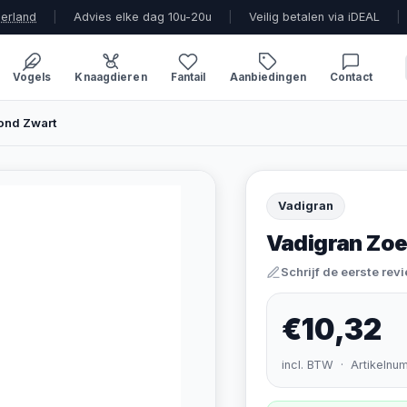
derland
|
Advies elke dag 10u-20u
|
Veilig betalen via iDEAL
|
Vogels
Knaagdieren
Fantail
Aanbiedingen
Contact
ond Zwart
Vadigran
Vadigran Zoe
Schrijf de eerste rev
€10,32
incl. BTW · Artikelnu