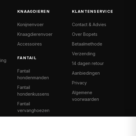
KNAAGDIEREN
KLANTENSERVICE
Konijnenvoer
Contact & Advies
Knaagdierenvoer
Over Bopets
Accessoires
Betaalmethode
Verzending
FANTAIL
ting
14 dagen retour
Fantail
Aanbiedingen
hondenmanden
Privacy
Fantail
Algemene
hondenkussens
voorwaarden
Fantail
vervanghoezen
Cat Climb Fantail