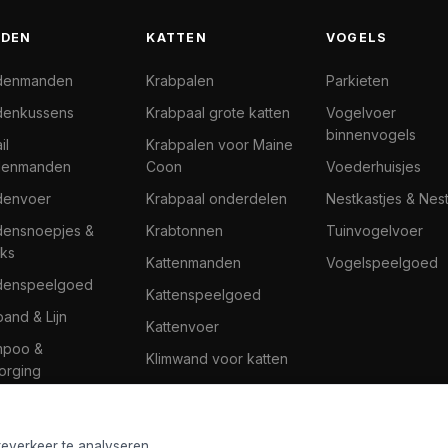
DEN
KATTEN
VOGELS
denmanden
Krabpalen
Parkieten
enkussens
Krabpaal grote katten
Vogelvoer
binnenvogels
il
Krabpalen voor Maine
denmanden
Coon
Voederhuisjes
denvoer
Krabpaal onderdelen
Nestkastjes & Nes
ensnoepjes &
Krabtonnen
Tuinvogelvoer
ks
Kattenmanden
Vogelspeelgoed
denspeelgoed
Kattenspeelgoed
band & Lijn
Kattenvoer
mpoo &
Klimwand voor katten
orging
teverkeer te analyseren.