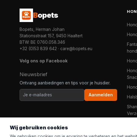
HON
B
opets
Hon
Bopets, Herman Johan
Hond
Stationsstraat 157, 9450 Haaltert
BTW: BE 0760.058.346
Fanta
+32 (0)53 839 642
·
care@bopets.eu
hon
Volg ons op Facebook
Hon
Hond
Nieuwsbrief
Snac
Ontvang aanbiedingen en tips voor je huisdier.
Hon
Aanmelden
Hals
Sha
Verz
Wij gebruiken cookies
We gebruiken cookies om je ervaring te verbeteren en het websi