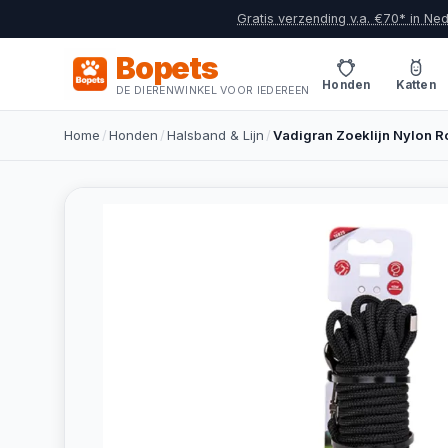
Gratis verzending v.a. €70* in Ne
Bopets
Honden
Katten
DE DIERENWINKEL VOOR IEDEREEN
Home
/
Honden
/
Halsband & Lijn
/
Vadigran Zoeklijn Nylon R