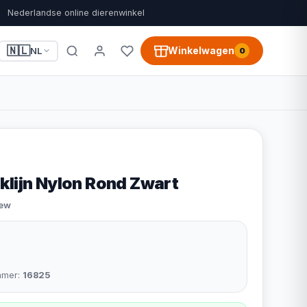
Nederlandse online dierenwinkel
🇳🇱
Winkelwagen
NL
0
klijn Nylon Rond Zwart
iew
mmer:
16825