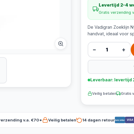
Levertijd 2-4 
Gratis verzending 
De Vadigran Zoeklijn N
handvat, ideaal voor s
−
+
Leverbaar: levertij
Veilig betalen
Gratis 
verzending v.a. €70*
Veilig betalen
14 dagen retour
VISA
Bancontact