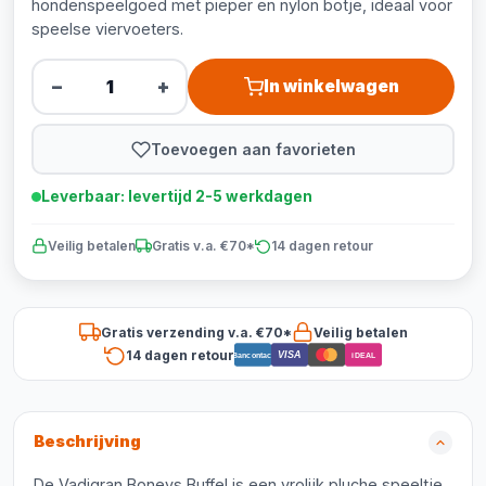
hondenspeelgoed met pieper en nylon botje, ideaal voor
speelse viervoeters.
−
+
In winkelwagen
Toevoegen aan favorieten
Leverbaar: levertijd 2-5 werkdagen
Veilig betalen
Gratis v.a. €70*
14 dagen retour
Gratis verzending v.a. €70*
Veilig betalen
14 dagen retour
VISA
Bancontact
iDEAL
Beschrijving
De Vadigran Boneys Buffel is een vrolijk pluche speeltje