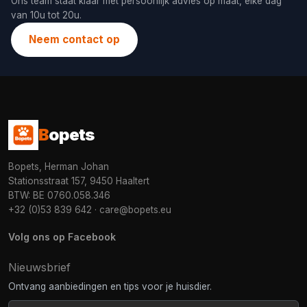
Ons team staat klaar met persoonlijk advies op maat, elke dag
van 10u tot 20u.
Neem contact op
B
opets
Bopets, Herman Johan
Stationsstraat 157, 9450 Haaltert
BTW: BE 0760.058.346
+32 (0)53 839 642
·
care@bopets.eu
Volg ons op Facebook
Nieuwsbrief
Ontvang aanbiedingen en tips voor je huisdier.