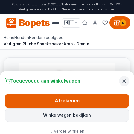
Gratis verzending v.a. €70* in Nederland
Advies elke dag 10u-20u
Veilig betalen via iDEAL
Nederlandse online dierenwinkel
Bopets
🇳🇱
0
Home
Honden
Hondenspeelgoed
Vadigran Pluche Snackzoeker Krab - Oranje
Toegevoegd aan winkelwagen
Afrekenen
Winkelwagen bekijken
Verder winkelen