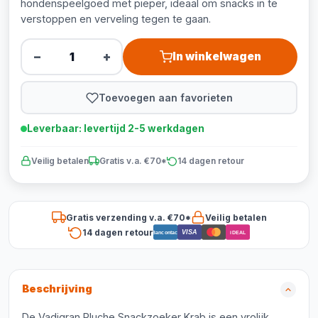
hondenspeelgoed met pieper, ideaal om snacks in te
verstoppen en verveling tegen te gaan.
−
+
In winkelwagen
Toevoegen aan favorieten
Leverbaar: levertijd 2-5 werkdagen
Veilig betalen
Gratis v.a. €70*
14 dagen retour
Gratis verzending v.a. €70*
Veilig betalen
14 dagen retour
VISA
Bancontact
iDEAL
Beschrijving
De Vadigran Pluche Snackzoeker Krab is een vrolijk