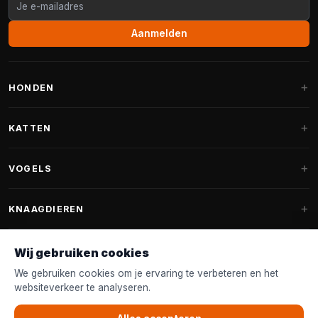
Aanmelden
HONDEN
Hondenmanden
KATTEN
Hondenkussens
Krabpalen
VOGELS
Fantail hondenmanden
Krabpaal grote katten
Hondenvoer
Parkieten
KNAAGDIEREN
Krabpalen voor Maine Coon
Hondensnoepjes & Snacks
Vogelvoer binnenvogels
Krabpaal onderdelen
Konijnenvoer
Wij gebruiken cookies
Hondenspeelgoed
Voederhuisjes
FANTAIL
Krabtonnen
Knaagdierenvoer
We gebruiken cookies om je ervaring te verbeteren en het
Halsband & Lijn
Nestkastjes & Nesting
websiteverkeer te analyseren.
Kattenmanden
Accessoires
Fantail hondenmanden
KLANTENSERVICE
Shampoo & Verzorging
Tuinvogelvoer