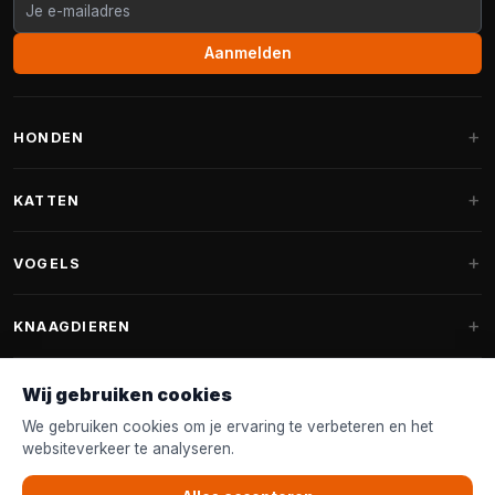
Aanmelden
HONDEN
Hondenmanden
KATTEN
Hondenkussens
Krabpalen
VOGELS
Fantail hondenmanden
Krabpaal grote katten
Hondenvoer
Parkieten
KNAAGDIEREN
Krabpalen voor Maine Coon
Hondensnoepjes & Snacks
Vogelvoer binnenvogels
Krabpaal onderdelen
Konijnenvoer
Wij gebruiken cookies
Hondenspeelgoed
Voederhuisjes
FANTAIL
Krabtonnen
Knaagdierenvoer
We gebruiken cookies om je ervaring te verbeteren en het
Halsband & Lijn
Nestkastjes & Nesting
websiteverkeer te analyseren.
Kattenmanden
Accessoires
Fantail hondenmanden
KLANTENSERVICE
Shampoo & Verzorging
Tuinvogelvoer