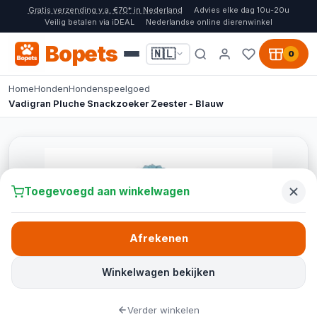
Gratis verzending v.a. €70* in Nederland
Advies elke dag 10u-20u
Veilig betalen via iDEAL
Nederlandse online dierenwinkel
Bopets
🇳🇱
0
Home
Honden
Hondenspeelgoed
Vadigran Pluche Snackzoeker Zeester - Blauw
Toegevoegd aan winkelwagen
Afrekenen
Winkelwagen bekijken
Verder winkelen