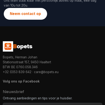
Ons team staat klaar met persoonlijk advies op maat, elke dag
van 10u tot 20u.
Neem contact op
B
opets
Bopets, Herman Johan
Stationsstraat 157, 9450 Haaltert
BTW: BE 0760.058.346
+32 (0)53 839 642
·
care@bopets.eu
Volg ons op Facebook
Nieuwsbrief
Ontvang aanbiedingen en tips voor je huisdier.