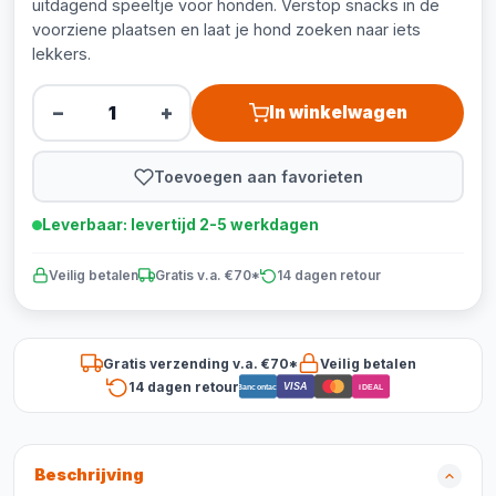
uitdagend speeltje voor honden. Verstop snacks in de
voorziene plaatsen en laat je hond zoeken naar iets
lekkers.
−
+
In winkelwagen
Toevoegen aan favorieten
Leverbaar: levertijd 2-5 werkdagen
Veilig betalen
Gratis v.a. €70*
14 dagen retour
Gratis verzending v.a. €70*
Veilig betalen
14 dagen retour
VISA
Bancontact
iDEAL
Beschrijving