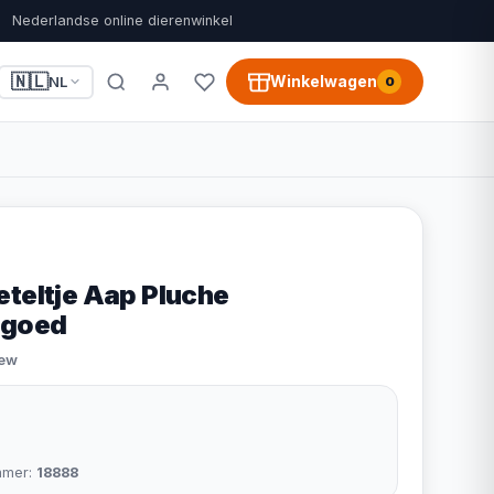
Nederlandse online dierenwinkel
🇳🇱
Winkelwagen
NL
0
eteltje Aap Pluche
lgoed
iew
mmer:
18888