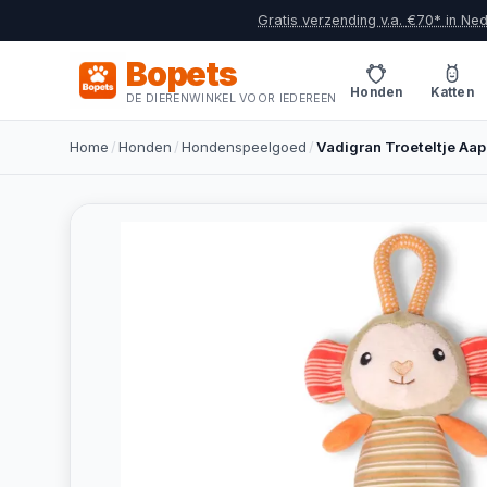
Gratis verzending v.a. €70* in Ne
Bopets
Honden
Katten
DE DIERENWINKEL VOOR IEDEREEN
Home
/
Honden
/
Hondenspeelgoed
/
Vadigran Troeteltje A