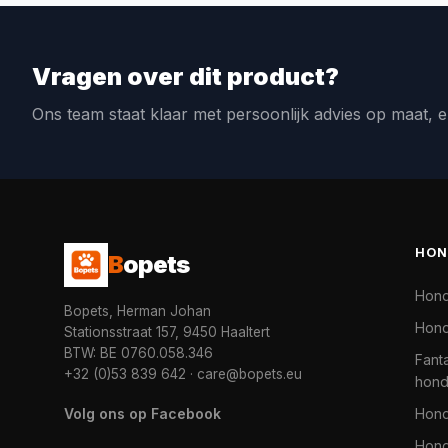
Vragen over dit product?
Ons team staat klaar met persoonlijk advies op maat, e
HON
B
opets
Hon
Bopets, Herman Johan
Hond
Stationsstraat 157, 9450 Haaltert
BTW: BE 0760.058.346
Fanta
+32 (0)53 839 642
·
care@bopets.eu
hon
Volg ons op Facebook
Hon
Hond