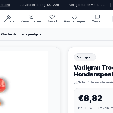
derland
|
Advies elke dag 10u-20u
|
Veilig betalen via iDEAL
|
Vogels
Knaagdieren
Fantail
Aanbiedingen
Contact
ap Pluche Hondenspeelgoed
Vadigran
Vadigran Tro
Hondenspee
Schrijf de eerste rev
€8,82
incl. BTW · Artikelnu