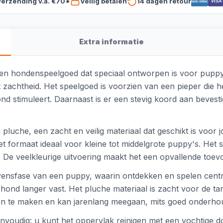
verzending v.a. €70*
Veilig betalen
14 dagen retour
VISA
Bancontact
Extra informatie
chen hondenspeelgoed dat speciaal ontworpen is voor puppy's
 zachtheid. Het speelgoed is voorzien van een pieper die h
nd stimuleert. Daarnaast is er een stevig koord aan bevestig
pluche, een zacht en veilig materiaal dat geschikt is voo
t formaat ideaal voor kleine tot middelgrote puppy's. Het
. De veelkleurige uitvoering maakt het een opvallende toe
levensfase van een puppy, waarin ontdekken en spelen cent
ond langer vast. Het pluche materiaal is zacht voor de tand
oon te maken en kan jarenlang meegaan, mits goed onderho
envoudig: u kunt het oppervlak reinigen met een vochtige 