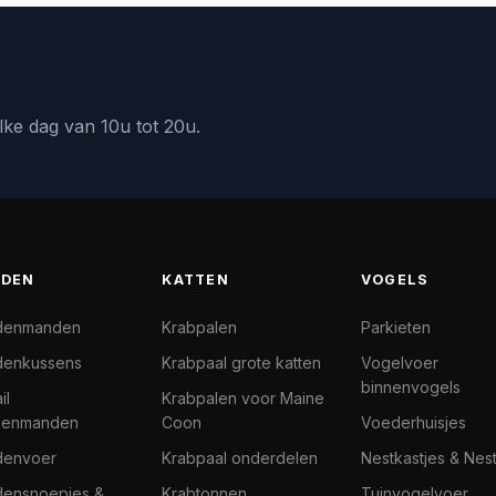
lke dag van 10u tot 20u.
DEN
KATTEN
VOGELS
denmanden
Krabpalen
Parkieten
enkussens
Krabpaal grote katten
Vogelvoer
binnenvogels
il
Krabpalen voor Maine
denmanden
Coon
Voederhuisjes
denvoer
Krabpaal onderdelen
Nestkastjes & Nes
ensnoepjes &
Krabtonnen
Tuinvogelvoer