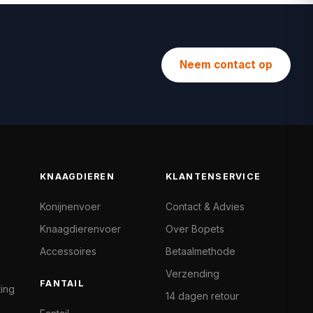
Neem contact op
KNAAGDIEREN
KLANTENSERVICE
Konijnenvoer
Contact & Advies
Knaagdierenvoer
Over Bopets
Accessoires
Betaalmethode
Verzending
FANTAIL
ting
14 dagen retour