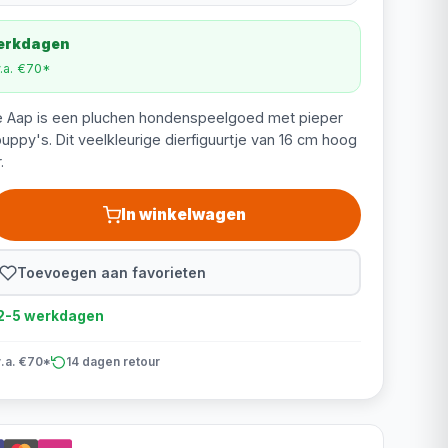
werkdagen
v.a. €70*
je Aap is een pluchen hondenspeelgoed met pieper
uppy's. Dit veelkleurige dierfiguurtje van 16 cm hoog
.
In winkelwagen
Toevoegen aan favorieten
d 2-5 werkdagen
v.a. €70*
14 dagen retour