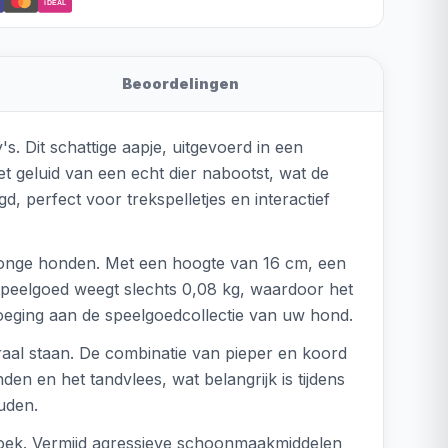
iDEAL
Beoordelingen
. Dit schattige aapje, uitgevoerd in een
et geluid van een echt dier nabootst, wat de
d, perfect voor trekspelletjes en interactief
r jonge honden. Met een hoogte van 16 cm, een
 speelgoed weegt slechts 0,08 kg, waardoor het
voeging aan de speelgoedcollectie van uw hond.
raal staan. De combinatie van pieper en koord
en en het tandvlees, wat belangrijk is tijdens
uden.
doek. Vermijd agressieve schoonmaakmiddelen