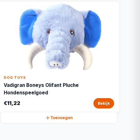
DOG TOYS
Vadigran Boneys Olifant Pluche
Hondenspeelgoed
€11,22
Bekijk
Toevoegen