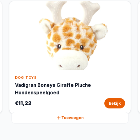
DOG TOYS
Vadigran Boneys Giraffe Pluche
Hondenspeelgoed
€11,22
Bekijk
Toevoegen