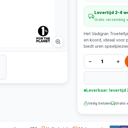
Levertijd 2-4 
Gratis verzending 
Het Vadigran Troetelt
en koord, ideaal voor p
biedt uren speelplezier
−
+
Leverbaar: levertij
Veilig betalen
Gratis 