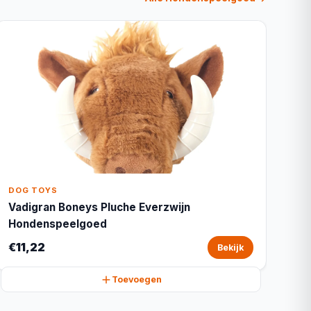
DOG TOYS
Vadigran Boneys Pluche Everzwijn
Hondenspeelgoed
€11,22
Bekijk
Toevoegen