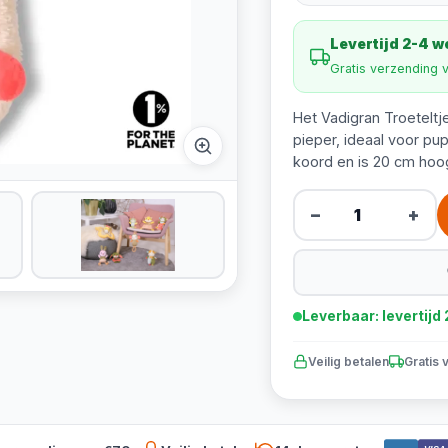
Levertijd 2-4 
Gratis verzending 
Het Vadigran Troetelt
pieper, ideaal voor pup
koord en is 20 cm hoo
−
+
Leverbaar: levertij
Veilig betalen
Gratis 