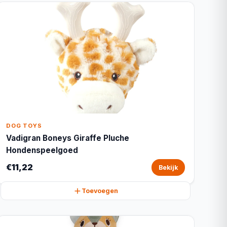
DOG TOYS
Vadigran Boneys Giraffe Pluche
Hondenspeelgoed
€11,22
Bekijk
Toevoegen