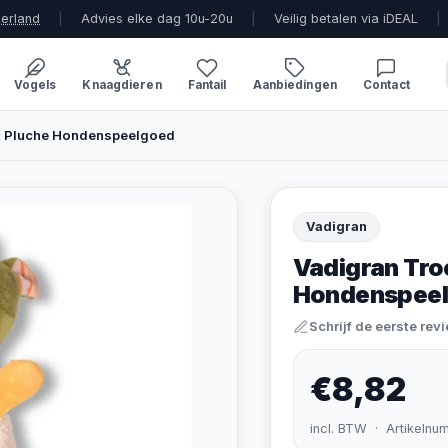
derland
|
Advies elke dag 10u-20u
|
Veilig betalen via iDEAL
|
Vogels
Knaagdieren
Fantail
Aanbiedingen
Contact
it Pluche Hondenspeelgoed
Vadigran
Vadigran Troe
Hondenspee
Schrijf de eerste rev
€8,82
incl. BTW · Artikelnu