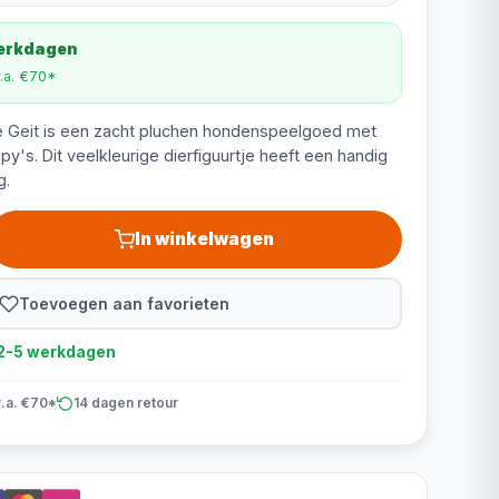
werkdagen
v.a. €70*
je Geit is een zacht pluchen hondenspeelgoed met
py's. Dit veelkleurige dierfiguurtje heeft een handig
g.
In winkelwagen
Toevoegen aan favorieten
d 2-5 werkdagen
v.a. €70*
14 dagen retour