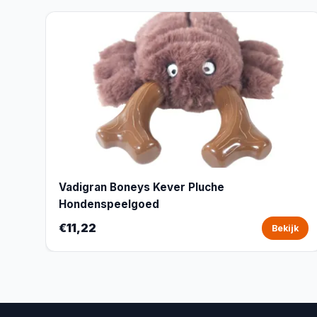
Vadigran Boneys Kever Pluche
Hondenspeelgoed
€11,22
Bekijk