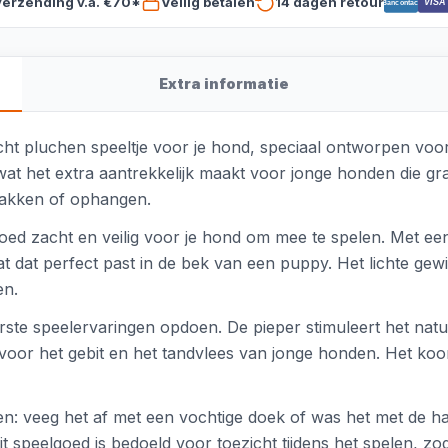
verzending v.a. €70*
Veilig betalen
14 dagen retour
VISA
Bancontact
Extra informatie
acht pluchen speeltje voor je hond, speciaal ontworpen voor 
wat het extra aantrekkelijk maakt voor jonge honden die gr
tpakken of ophangen.
oed zacht en veilig voor je hond om mee te spelen. Met e
 dat perfect past in de bek van een puppy. Het lichte gew
en.
rste speelervaringen opdoen. De pieper stimuleert het natuu
jk voor het gebit en het tandvlees van jonge honden. Het koo
ken: veeg het af met een vochtige doek of was het met de h
it speelgoed is bedoeld voor toezicht tijdens het spelen, zod