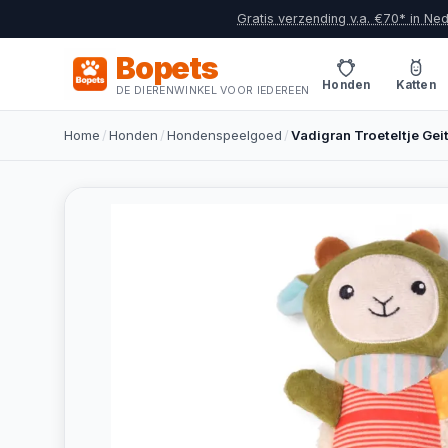
Gratis verzending v.a. €70* in Ne
Bopets
Honden
Katten
DE DIERENWINKEL VOOR IEDEREEN
Home
/
Honden
/
Hondenspeelgoed
/
Vadigran Troeteltje Ge