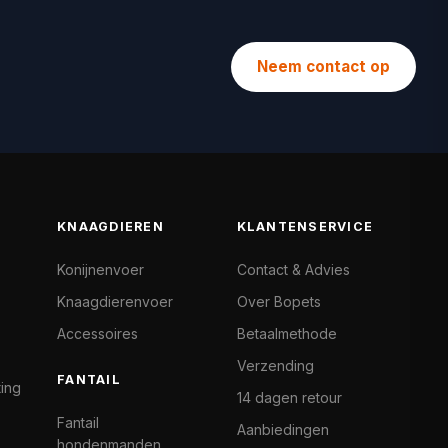
Neem contact op
KNAAGDIEREN
KLANTENSERVICE
Konijnenvoer
Contact & Advies
Knaagdierenvoer
Over Bopets
Accessoires
Betaalmethode
Verzending
FANTAIL
ting
14 dagen retour
Fantail
Aanbiedingen
hondenmanden