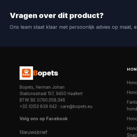
Vragen over dit product?
Ons team staat klaar met persoonlijk advies op maat, e
HON
B
opets
Hon
Bopets, Herman Johan
Hond
Stationsstraat 157, 9450 Haaltert
BTW: BE 0760.058.346
Fanta
+32 (0)53 839 642
·
care@bopets.eu
hon
Volg ons op Facebook
Hon
Hond
Nieuwsbrief
Snac