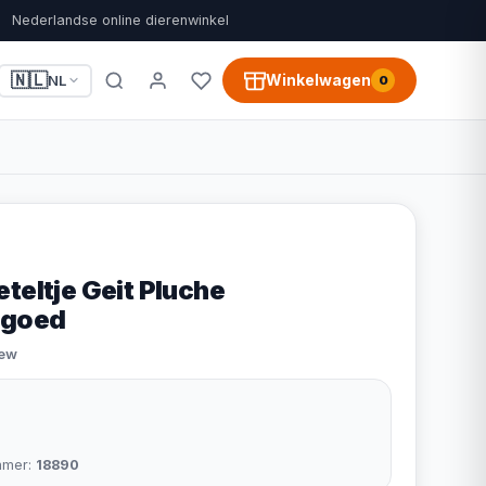
Nederlandse online dierenwinkel
🇳🇱
Winkelwagen
NL
0
teltje Geit Pluche
lgoed
iew
mmer:
18890