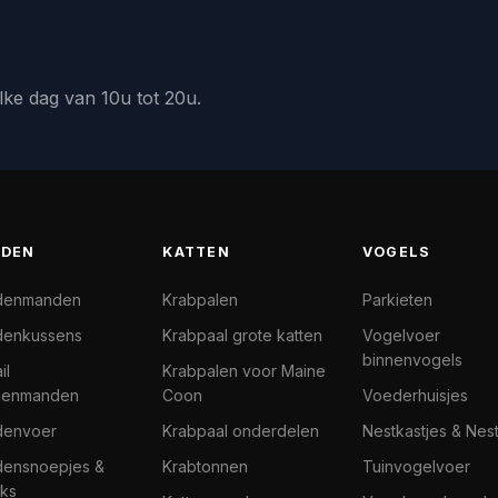
lke dag van 10u tot 20u.
DEN
KATTEN
VOGELS
denmanden
Krabpalen
Parkieten
enkussens
Krabpaal grote katten
Vogelvoer
binnenvogels
il
Krabpalen voor Maine
denmanden
Coon
Voederhuisjes
denvoer
Krabpaal onderdelen
Nestkastjes & Nes
ensnoepjes &
Krabtonnen
Tuinvogelvoer
ks