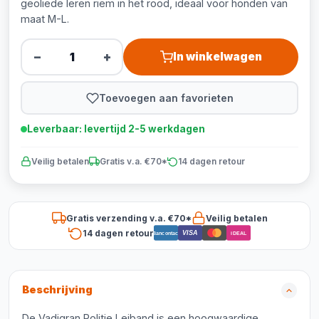
geoliede leren riem in het rood, ideaal voor honden van
maat M-L.
−
+
In winkelwagen
Toevoegen aan favorieten
Leverbaar: levertijd 2-5 werkdagen
Veilig betalen
Gratis v.a. €70*
14 dagen retour
Gratis verzending v.a. €70*
Veilig betalen
14 dagen retour
VISA
Bancontact
iDEAL
Beschrijving
De Vadigran Politie Leiband is een hoogwaardige,