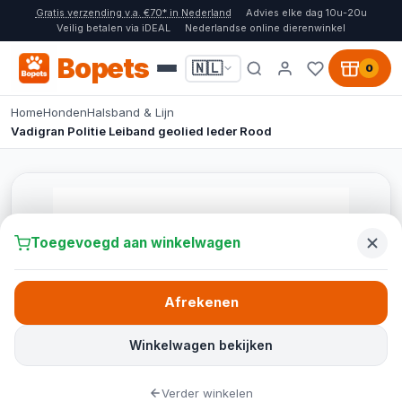
Gratis verzending v.a. €70* in Nederland
Advies elke dag 10u-20u
Veilig betalen via iDEAL
Nederlandse online dierenwinkel
Bopets
🇳🇱
0
Home
Honden
Halsband & Lijn
Vadigran Politie Leiband geolied leder Rood
Toegevoegd aan winkelwagen
Afrekenen
Winkelwagen bekijken
Verder winkelen