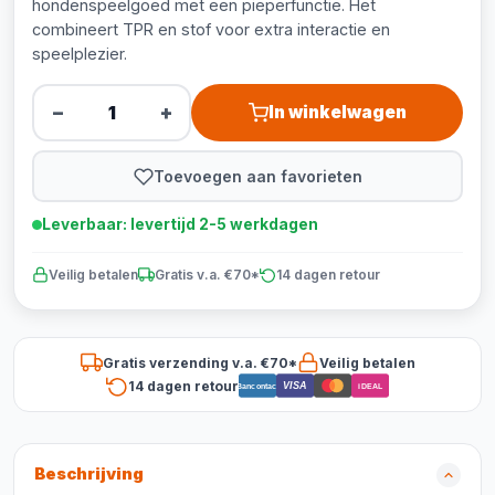
hondenspeelgoed met een pieperfunctie. Het
combineert TPR en stof voor extra interactie en
speelplezier.
−
+
In winkelwagen
Toevoegen aan favorieten
Leverbaar: levertijd 2-5 werkdagen
Veilig betalen
Gratis v.a. €70*
14 dagen retour
Gratis verzending v.a. €70*
Veilig betalen
14 dagen retour
VISA
Bancontact
iDEAL
Beschrijving