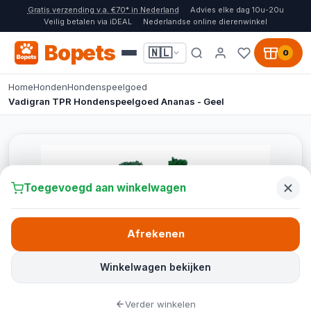
Gratis verzending v.a. €70* in Nederland
Advies elke dag 10u-20u
Veilig betalen via iDEAL
Nederlandse online dierenwinkel
Bopets
🇳🇱
0
Home
Honden
Hondenspeelgoed
Vadigran TPR Hondenspeelgoed Ananas - Geel
Toegevoegd aan winkelwagen
Afrekenen
Winkelwagen bekijken
Verder winkelen