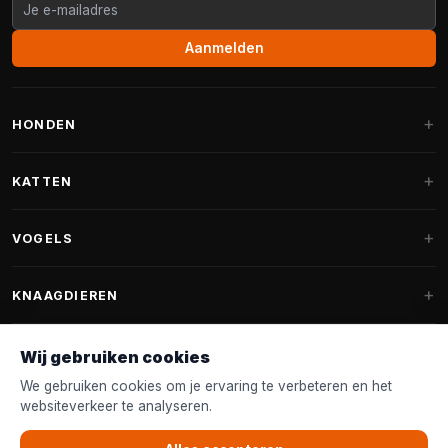
Aanmelden
HONDEN
Hondenmanden
KATTEN
Hondenkussens
Krabpalen
VOGELS
Fantail hondenmanden
Krabpaal grote katten
Hondenvoer
Parkieten
KNAAGDIEREN
Krabpalen voor Maine Coon
Hondensnoepjes & Snacks
Vogelvoer binnenvogels
Krabpaal onderdelen
Konijnenvoer
Wij gebruiken cookies
Hondenspeelgoed
Voederhuisjes
FANTAIL
Krabtonnen
Knaagdierenvoer
We gebruiken cookies om je ervaring te verbeteren en het
Halsband & Lijn
Nestkastjes & Nesting
websiteverkeer te analyseren.
Kattenmanden
Accessoires
Fantail hondenmanden
KLANTENSERVICE
Shampoo & Verzorging
Tuinvogelvoer