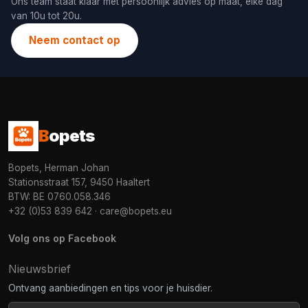
Ons team staat klaar met persoonlijk advies op maat, elke dag
van 10u tot 20u.
Neem contact op
B
opets
Bopets, Herman Johan
Stationsstraat 157, 9450 Haaltert
BTW: BE 0760.058.346
+32 (0)53 839 642
·
care@bopets.eu
Volg ons op Facebook
Nieuwsbrief
Ontvang aanbiedingen en tips voor je huisdier.