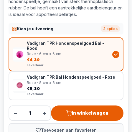
hondenspeeltje, gemaakt van sterk thermoplastisch
rubber. De bal heeft een aantrekkelijke aardbeiengeur en
is ideaal voor apporteerspelletjes.
Kies je uitvoering
2 opties
Vadigran TPR Hondenspeelgoed Bal -
Rood
Roze · 6 cm x 6 cm
€4,39
Leverbaar
Vadigran TPR Bal Hondenspeelgoed - Roze
Roze · 8 cm x 8 cm
€5,30
Leverbaar
−
+
In winkelwagen
Toevoegen aan favorieten