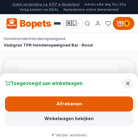
Gratis verzending v.a. €70* in Nederland
Advies elke dag 10u-20u
Veilig betalen via iDEAL
Nederlandse online dierenwinkel
Bopets
🇳🇱
0
Home
Honden
Hondenspeelgoed
Vadigran TPR Hondenspeelgoed Bal - Rood
Toegevoegd aan winkelwagen
Afrekenen
Winkelwagen bekijken
Verder winkelen