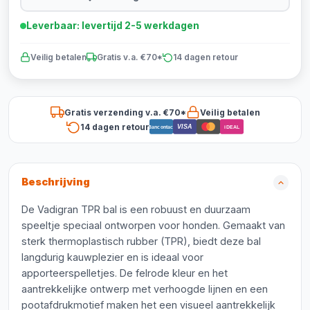
Leverbaar: levertijd 2-5 werkdagen
Veilig betalen
Gratis v.a. €70*
14 dagen retour
Gratis verzending v.a. €70*
Veilig betalen
14 dagen retour
VISA
Bancontact
iDEAL
Beschrijving
De Vadigran TPR bal is een robuust en duurzaam
speeltje speciaal ontworpen voor honden. Gemaakt van
sterk thermoplastisch rubber (TPR), biedt deze bal
langdurig kauwplezier en is ideaal voor
apporteerspelletjes. De felrode kleur en het
aantrekkelijke ontwerp met verhoogde lijnen en een
pootafdrukmotief maken het een visueel aantrekkelijk