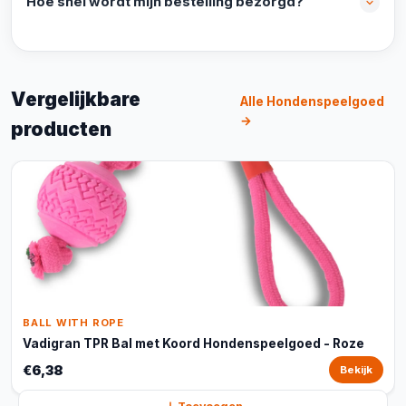
Hoe snel wordt mijn bestelling bezorgd?
Vergelijkbare
Alle Hondenspeelgoed
→
producten
BALL WITH ROPE
Vadigran TPR Bal met Koord Hondenspeelgoed - Roze
€6,38
Bekijk