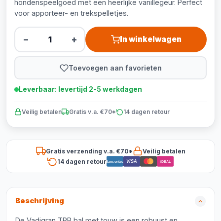
hondenspeelgoed met een heerlijke vanillegeur. Perfect
voor apporteer- en trekspelletjes.
−
+
In winkelwagen
Toevoegen aan favorieten
Leverbaar: levertijd 2-5 werkdagen
Veilig betalen
Gratis v.a. €70*
14 dagen retour
Gratis verzending v.a. €70*
Veilig betalen
14 dagen retour
VISA
Bancontact
iDEAL
Beschrijving
De Vadigran TPR bal met touw is een robuust en