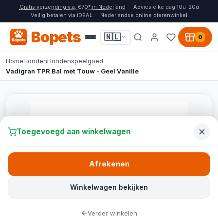
Gratis verzending v.a. €70* in Nederland
Advies elke dag 10u-20u
Veilig betalen via iDEAL
Nederlandse online dierenwinkel
Bopets
🇳🇱
0
Home
Honden
Hondenspeelgoed
Vadigran TPR Bal met Touw - Geel Vanille
Toegevoegd aan winkelwagen
Afrekenen
Winkelwagen bekijken
Verder winkelen